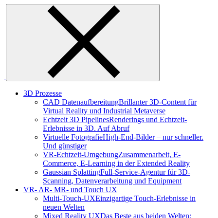
Skip
to
content
3D Prozesse
CAD Datenaufbereitung
Brillanter 3D-Content für
Virtual Reality und Industrial Metaverse
Echtzeit 3D Pipelines
Renderings und Echtzeit-
Erlebnisse in 3D. Auf Abruf
Virtuelle Fotografie
High-End-Bilder – nur schneller.
Und günstiger
VR-Echtzeit-Umgebung
Zusammenarbeit, E-
Commerce, E-Learning in der Extended Reality
Gaussian Splatting
Full-Service-Agentur für 3D-
Scanning, Datenverarbeitung und Equipment
VR- AR- MR- und Touch UX
Multi-Touch-UX
Einzigartige Touch-Erlebnisse in
neuen Welten
Mixed Reality UX
Das Beste aus beiden Welten: