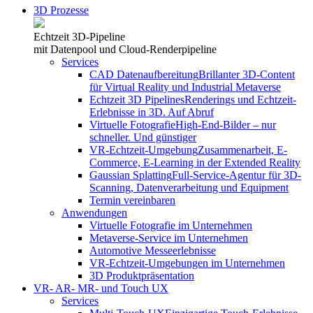
3D Prozesse
Echtzeit 3D-Pipeline
mit Datenpool und Cloud-Renderpipeline
Services
CAD Datenaufbereitung
Brillanter 3D-Content
für Virtual Reality und Industrial Metaverse
Echtzeit 3D Pipelines
Renderings und Echtzeit-
Erlebnisse in 3D. Auf Abruf
Virtuelle Fotografie
High-End-Bilder – nur
schneller. Und günstiger
VR-Echtzeit-Umgebung
Zusammenarbeit, E-
Commerce, E-Learning in der Extended Reality
Gaussian Splatting
Full-Service-Agentur für 3D-
Scanning, Datenverarbeitung und Equipment
Termin vereinbaren
Anwendungen
Virtuelle Fotografie im Unternehmen
Metaverse-Service im Unternehmen
Automotive Messeerlebnisse
VR-Echtzeit-Umgebungen im Unternehmen
3D Produktpräsentation
VR- AR- MR- und Touch UX
Services