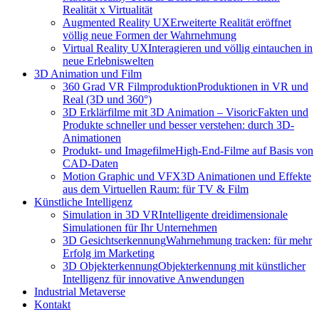
Realität x Virtualität
Augmented Reality UX
Erweiterte Realität eröffnet
völlig neue Formen der Wahrnehmung
Virtual Reality UX
Interagieren und völlig eintauchen in
neue Erlebniswelten
3D Animation und Film
360 Grad VR Filmproduktion
Produktionen in VR und
Real (3D und 360°)
3D Erklärfilme mit 3D Animation – Visoric
Fakten und
Produkte schneller und besser verstehen: durch 3D-
Animationen
Produkt- und Imagefilme
High-End-Filme auf Basis von
CAD-Daten
Motion Graphic und VFX
3D Animationen und Effekte
aus dem Virtuellen Raum: für TV & Film
Künstliche Intelligenz
Simulation in 3D VR
Intelligente dreidimensionale
Simulationen für Ihr Unternehmen
3D Gesichtserkennung
Wahrnehmung tracken: für mehr
Erfolg im Marketing
3D Objekterkennung
Objekterkennung mit künstlicher
Intelligenz für innovative Anwendungen
Industrial Metaverse
Kontakt