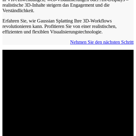
realistische 3D-Inhalte steigern das Engagement und die
Verständlichkeit.
Erfahren Sie, wie Gaussian Splatting Ihre 3D-Workflows
revolutionieren kann. Profitieren Sie von einer realistischen,
effizienten und flexiblen Visualisierungstechnologie.
Nehmen Sie den nächsten Schritt
3D Gaussian Splatting vs.
Photogrammetrie
Schnellere Verarbeitung:
Während die Photogrammetrie auf
zahlreiche Aufnahmen und oft zeitintensive Nachbearbeitung für
detailreiche 3D-Meshes setzt, liefert Gaussian Splatting
direkt
nutzbare Modelle
– ohne aufwendige Retopologie.
Detailtreue vs. Datenvolumen:
Photogrammetrie erzeugt extrem
präzise, texturierte Oberflächen, die jedoch große Polygon-Meshes
und hohe Datenmengen bedeuten, wohingegen Gaussian Splatting
durch punktbasierte Darstellungen
leichtere und flexiblere Modelle
ermöglicht.