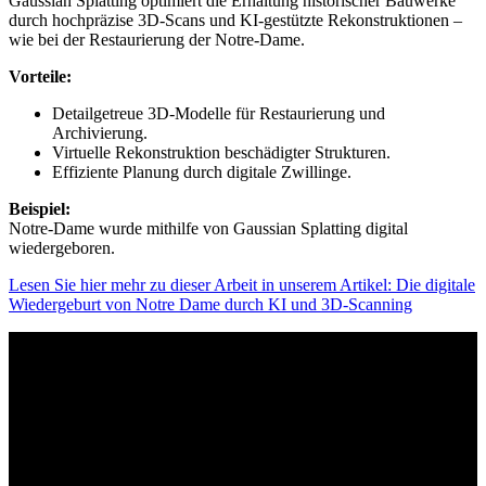
Gaussian Splatting optimiert die Erhaltung historischer Bauwerke
durch hochpräzise 3D-Scans und KI-gestützte Rekonstruktionen –
wie bei der Restaurierung der Notre-Dame.
Vorteile:
Detailgetreue 3D-Modelle für Restaurierung und
Archivierung.
Virtuelle Rekonstruktion beschädigter Strukturen.
Effiziente Planung durch digitale Zwillinge.
Beispiel:
Notre-Dame wurde mithilfe von Gaussian Splatting digital
wiedergeboren.
Lesen Sie hier mehr zu dieser Arbeit in unserem Artikel: Die digitale
Wiedergeburt von Notre Dame durch KI und 3D-Scanning
How to
GET STARTED.
Ihr Weg zu fotorealistischen 3D-Modellen mit
Gaussian Splatting
Wir analysieren Ihr Projekt und empfehlen die optimale Gaussian-