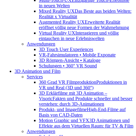
Multi-Touch-UX
Einzigartige Touch-Erlebnisse
in neuen Welten
Mixed Reality UX
Das Beste aus beiden Welten:
Realität x Virtualität
Augmented Reality UX
Erweiterte Realität
eröffnet völlig neue Formen der Wahrnehmung
Virtual Reality UX
Interagieren und völlig
eintauchen in neue Erlebniswelten
Anwendungen
3D Touch User Experiences
VR-Fahrsimulatoren • Mobile Exponate
3D Röntgen-Ansicht • Kataloge
Schulungen • 360° VR Sound
3D Animation und Film
Services
360 Grad VR Filmproduktion
Produktionen in
VR und Real (3D und 360°)
3D Erklärfilme mit 3D Animation –
Visoric
Fakten und Produkte schneller und besser
verstehen: durch 3D-Animationen
Produkt- und Imagefilme
High-End-Filme auf
Basis von CAD-Daten
Motion Graphic und VFX
3D Animationen und
Effekte aus dem Virtuellen Raum: für TV & Film
Anwendungen