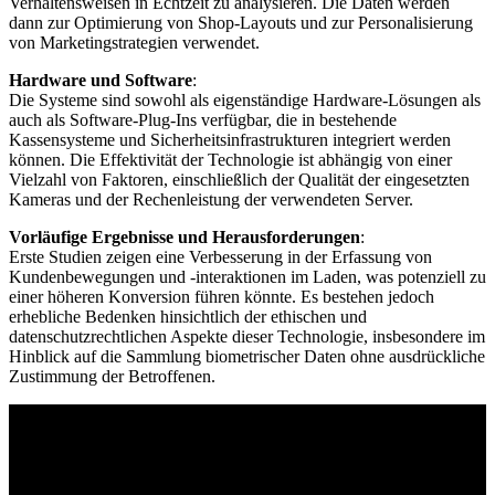
Verhaltensweisen in Echtzeit zu analysieren. Die Daten werden
dann zur Optimierung von Shop-Layouts und zur Personalisierung
von Marketingstrategien verwendet.
Hardware und Software
:
Die Systeme sind sowohl als eigenständige Hardware-Lösungen als
auch als Software-Plug-Ins verfügbar, die in bestehende
Kassensysteme und Sicherheitsinfrastrukturen integriert werden
können. Die Effektivität der Technologie ist abhängig von einer
Vielzahl von Faktoren, einschließlich der Qualität der eingesetzten
Kameras und der Rechenleistung der verwendeten Server.
Vorläufige Ergebnisse und Herausforderungen
:
Erste Studien zeigen eine Verbesserung in der Erfassung von
Kundenbewegungen und -interaktionen im Laden, was potenziell zu
einer höheren Konversion führen könnte. Es bestehen jedoch
erhebliche Bedenken hinsichtlich der ethischen und
datenschutzrechtlichen Aspekte dieser Technologie, insbesondere im
Hinblick auf die Sammlung biometrischer Daten ohne ausdrückliche
Zustimmung der Betroffenen.
How to
GO NEXT.
Wir sind Ihr verlässlicher Partner für KI-gesteuerte 3D-
Gesichts- und Augenerkennungslösungen für Unternehmen.