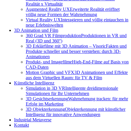
Realität x Virtualität
Augmented Reality UX
Erweiterte Realität eröffnet
völlig neue Formen der Wahrnehmung
Virtual Reality UX
Interagieren und völlig eintauchen in
neue Erlebniswelten
3D Animation und Film
360 Grad VR Filmproduktion
Produktionen in VR und
Real (3D und 360°)
3D Erklärfilme mit 3D Animation – Visoric
Fakten und
Produkte schneller und besser verstehen: durch 3D-
Animationen
Produkt- und Imagefilme
High-End-Filme auf Basis von
CAD-Daten
Motion Graphic und VFX
3D Animationen und Effekte
aus dem Virtuellen Raum: für TV & Film
Künstliche Intelligenz
Simulation in 3D VR
Intelligente dreidimensionale
Simulationen für Ihr Unternehmen
3D Gesichtserkennung
Wahrnehmung tracken: für mehr
Erfolg im Marketing
3D Objekterkennung
Objekterkennung mit künstlicher
Intelligenz für innovative Anwendungen
Industrial Metaverse
Kontakt