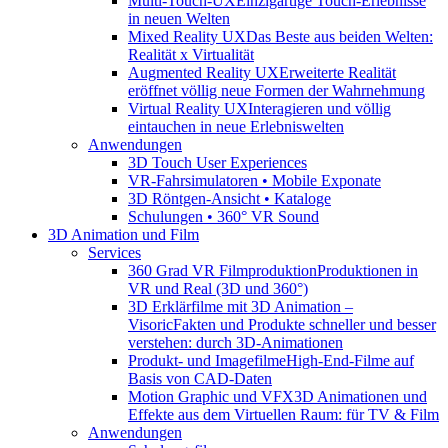
Multi-Touch-UX
Einzigartige Touch-Erlebnisse
in neuen Welten
Mixed Reality UX
Das Beste aus beiden Welten:
Realität x Virtualität
Augmented Reality UX
Erweiterte Realität
eröffnet völlig neue Formen der Wahrnehmung
Virtual Reality UX
Interagieren und völlig
eintauchen in neue Erlebniswelten
Anwendungen
3D Touch User Experiences
VR-Fahrsimulatoren • Mobile Exponate
3D Röntgen-Ansicht • Kataloge
Schulungen • 360° VR Sound
3D Animation und Film
Services
360 Grad VR Filmproduktion
Produktionen in
VR und Real (3D und 360°)
3D Erklärfilme mit 3D Animation –
Visoric
Fakten und Produkte schneller und besser
verstehen: durch 3D-Animationen
Produkt- und Imagefilme
High-End-Filme auf
Basis von CAD-Daten
Motion Graphic und VFX
3D Animationen und
Effekte aus dem Virtuellen Raum: für TV & Film
Anwendungen