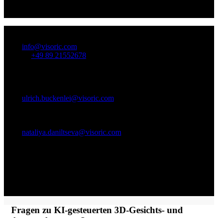
Industrie minimiert unsere Technologie Fehler und erhöht die
Sicherheit, reduziert so das Haftungsrisiko.
So erreichen Sie uns!
Mail:
info@visoric.com
Telefon:
+49 89 21552678
Ansprechpartner:
Ulrich Buckenlei (Creative Director)
Mobil +49 152 53532871
Mail:
ulrich.buckenlei@visoric.com
Nataliya Daniltseva (Projektleiterin)
Mobil + 49 176 72805705
Mail:
nataliya.daniltseva@visoric.com
Adresse:
VISORIC GmbH
Bayerstraße 13
D-80335 München
Fragen zu KI-gesteuerten 3D-Gesichts- und