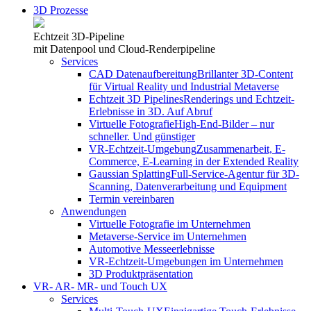
3D Prozesse
Echtzeit 3D-Pipeline
mit Datenpool und Cloud-Renderpipeline
Services
CAD Datenaufbereitung
Brillanter 3D-Content
für Virtual Reality und Industrial Metaverse
Echtzeit 3D Pipelines
Renderings und Echtzeit-
Erlebnisse in 3D. Auf Abruf
Virtuelle Fotografie
High-End-Bilder – nur
schneller. Und günstiger
VR-Echtzeit-Umgebung
Zusammenarbeit, E-
Commerce, E-Learning in der Extended Reality
Gaussian Splatting
Full-Service-Agentur für 3D-
Scanning, Datenverarbeitung und Equipment
Termin vereinbaren
Anwendungen
Virtuelle Fotografie im Unternehmen
Metaverse-Service im Unternehmen
Automotive Messeerlebnisse
VR-Echtzeit-Umgebungen im Unternehmen
3D Produktpräsentation
VR- AR- MR- und Touch UX
Services