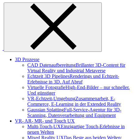
Skip
to
content
3D Prozesse
CAD Datenaufbereitung
Brillanter 3D-Content für
Virtual Reality und Industrial Metaverse
Echtzeit 3D Pipelines
Renderings und Echtzeit-
Erlebnisse in 3D. Auf Abruf
Virtuelle Fotografie
High-End-Bilder – nur schneller.
Und günstiger
VR-Echtzeit-Umgebung
Zusammenarbeit, E-
Commerce, E-Learning in der Extended Reality
Gaussian Splatting
Full-Service-Agentur für 3D-
Scanning, Datenverarbeitung und Equipment
VR- AR- MR- und Touch UX
Multi-Touch-UX
Einzigartige Touch-Erlebnisse in
neuen Welten
Mixed Reality UX
Das Beste aus beiden Welten: