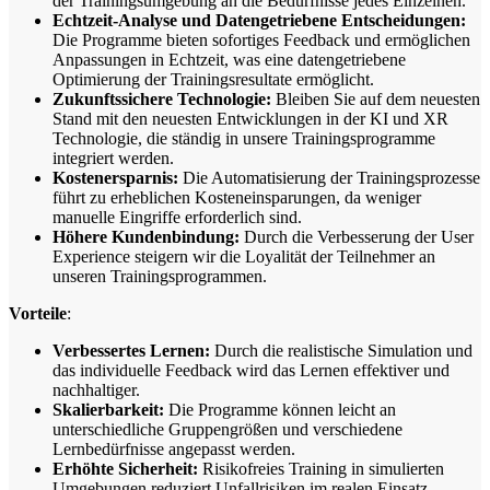
der Trainingsumgebung an die Bedürfnisse jedes Einzelnen.
Echtzeit-Analyse und Datengetriebene Entscheidungen:
Die Programme bieten sofortiges Feedback und ermöglichen
Anpassungen in Echtzeit, was eine datengetriebene
Optimierung der Trainingsresultate ermöglicht.
Zukunftssichere Technologie:
Bleiben Sie auf dem neuesten
Stand mit den neuesten Entwicklungen in der KI und XR
Technologie, die ständig in unsere Trainingsprogramme
integriert werden.
Kostenersparnis:
Die Automatisierung der Trainingsprozesse
führt zu erheblichen Kosteneinsparungen, da weniger
manuelle Eingriffe erforderlich sind.
Höhere Kundenbindung:
Durch die Verbesserung der User
Experience steigern wir die Loyalität der Teilnehmer an
unseren Trainingsprogrammen.
Vorteile
:
Verbessertes Lernen:
Durch die realistische Simulation und
das individuelle Feedback wird das Lernen effektiver und
nachhaltiger.
Skalierbarkeit:
Die Programme können leicht an
unterschiedliche Gruppengrößen und verschiedene
Lernbedürfnisse angepasst werden.
Erhöhte Sicherheit:
Risikofreies Training in simulierten
Umgebungen reduziert Unfallrisiken im realen Einsatz.