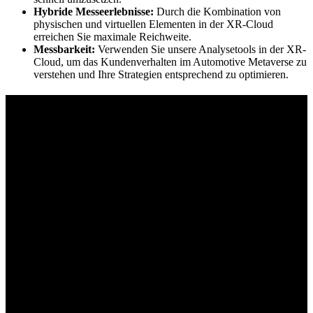
Hybride Messeerlebnisse:
Durch die Kombination von
physischen und virtuellen Elementen in der XR-Cloud
erreichen Sie maximale Reichweite.
Messbarkeit:
Verwenden Sie unsere Analysetools in der XR-
Cloud, um das Kundenverhalten im Automotive Metaverse zu
verstehen und Ihre Strategien entsprechend zu optimieren.
Visoric XR und Pave Eventtechnik –
Ihr
starkes Duo für perfekte physische und
digitale Messeerlebnisse.
Interaktive 3D-Messeerlebnisse – Physisch und
Digital
Zusammen mit unserem renommierten Partner Pave GmbH, einem
der führenden Messeausstatter in Deutschland, kreieren wir
beeindruckende, interaktive 3D-Messeerlebnisse. Wir kümmern uns
um Konzeption, Hardware, Installation und Betreuung Ihrer
Messeexponate und setzen dabei modernste Technologien wie VR,
AR und MR ein. Durch unsere ganzheitliche Betreuung wird Ihr
Messeerlebnis auf der IAA zu einem unvergesslichen und
reibungslosen Event.