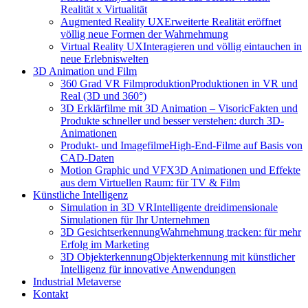
Realität x Virtualität
Augmented Reality UX
Erweiterte Realität eröffnet
völlig neue Formen der Wahrnehmung
Virtual Reality UX
Interagieren und völlig eintauchen in
neue Erlebniswelten
3D Animation und Film
360 Grad VR Filmproduktion
Produktionen in VR und
Real (3D und 360°)
3D Erklärfilme mit 3D Animation – Visoric
Fakten und
Produkte schneller und besser verstehen: durch 3D-
Animationen
Produkt- und Imagefilme
High-End-Filme auf Basis von
CAD-Daten
Motion Graphic und VFX
3D Animationen und Effekte
aus dem Virtuellen Raum: für TV & Film
Künstliche Intelligenz
Simulation in 3D VR
Intelligente dreidimensionale
Simulationen für Ihr Unternehmen
3D Gesichtserkennung
Wahrnehmung tracken: für mehr
Erfolg im Marketing
3D Objekterkennung
Objekterkennung mit künstlicher
Intelligenz für innovative Anwendungen
Industrial Metaverse
Kontakt