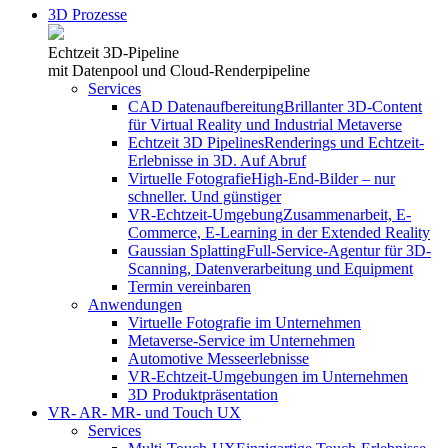
3D Prozesse
Echtzeit 3D-Pipeline
mit Datenpool und Cloud-Renderpipeline
Services
CAD Datenaufbereitung
Brillanter 3D-Content
für Virtual Reality und Industrial Metaverse
Echtzeit 3D Pipelines
Renderings und Echtzeit-
Erlebnisse in 3D. Auf Abruf
Virtuelle Fotografie
High-End-Bilder – nur
schneller. Und günstiger
VR-Echtzeit-Umgebung
Zusammenarbeit, E-
Commerce, E-Learning in der Extended Reality
Gaussian Splatting
Full-Service-Agentur für 3D-
Scanning, Datenverarbeitung und Equipment
Termin vereinbaren
Anwendungen
Virtuelle Fotografie im Unternehmen
Metaverse-Service im Unternehmen
Automotive Messeerlebnisse
VR-Echtzeit-Umgebungen im Unternehmen
3D Produktpräsentation
VR- AR- MR- und Touch UX
Services