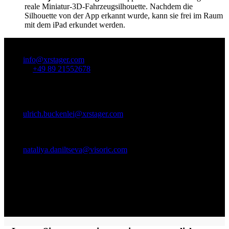
reale Miniatur-3D-Fahrzeugsilhouette. Nachdem die
Silhouette von der App erkannt wurde, kann sie frei im Raum
mit dem iPad erkundet werden.
Hier erreichen Sie uns!
Mail:
info@xrstager.com
Telefon:
+49 89 21552678
Ansprechpartner:
Ulrich Buckenlei (Creative Director)
Mobil +49 152 53532871
Mail:
ulrich.buckenlei@xrstager.com
Nataliya Daniltseva (Projekt Manager)
Mobil + 49 176 72805705
Mail:
nataliya.daniltseva@visoric.com
Anschrift:
VISORIC GmbH
Bayerstraße 13
D-80335 München