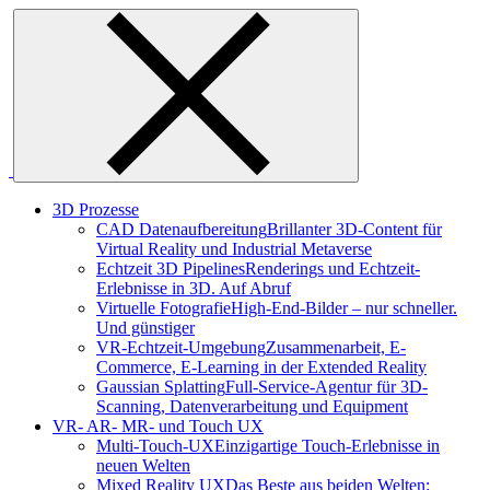
Skip
to
content
3D Prozesse
CAD Datenaufbereitung
Brillanter 3D-Content für
Virtual Reality und Industrial Metaverse
Echtzeit 3D Pipelines
Renderings und Echtzeit-
Erlebnisse in 3D. Auf Abruf
Virtuelle Fotografie
High-End-Bilder – nur schneller.
Und günstiger
VR-Echtzeit-Umgebung
Zusammenarbeit, E-
Commerce, E-Learning in der Extended Reality
Gaussian Splatting
Full-Service-Agentur für 3D-
Scanning, Datenverarbeitung und Equipment
VR- AR- MR- und Touch UX
Multi-Touch-UX
Einzigartige Touch-Erlebnisse in
neuen Welten
Mixed Reality UX
Das Beste aus beiden Welten: