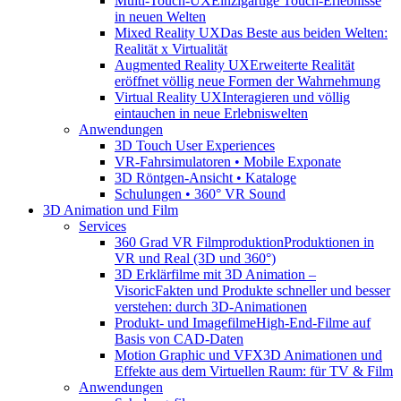
Multi-Touch-UX
Einzigartige Touch-Erlebnisse
in neuen Welten
Mixed Reality UX
Das Beste aus beiden Welten:
Realität x Virtualität
Augmented Reality UX
Erweiterte Realität
eröffnet völlig neue Formen der Wahrnehmung
Virtual Reality UX
Interagieren und völlig
eintauchen in neue Erlebniswelten
Anwendungen
3D Touch User Experiences
VR-Fahrsimulatoren • Mobile Exponate
3D Röntgen-Ansicht • Kataloge
Schulungen • 360° VR Sound
3D Animation und Film
Services
360 Grad VR Filmproduktion
Produktionen in
VR und Real (3D und 360°)
3D Erklärfilme mit 3D Animation –
Visoric
Fakten und Produkte schneller und besser
verstehen: durch 3D-Animationen
Produkt- und Imagefilme
High-End-Filme auf
Basis von CAD-Daten
Motion Graphic und VFX
3D Animationen und
Effekte aus dem Virtuellen Raum: für TV & Film
Anwendungen