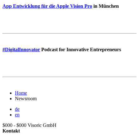
App Entwicklung für die Apple Vision Pro
in München
#DigitalInnovator
Podcast for Innovative Entrepreneurs
Home
Newsroom
de
en
$000 - $000
Visoric GmbH
Kontakt