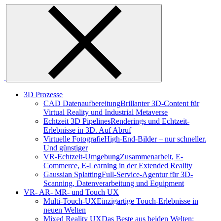
Skip
to
content
3D Prozesse
CAD Datenaufbereitung
Brillanter 3D-Content für
Virtual Reality und Industrial Metaverse
Echtzeit 3D Pipelines
Renderings und Echtzeit-
Erlebnisse in 3D. Auf Abruf
Virtuelle Fotografie
High-End-Bilder – nur schneller.
Und günstiger
VR-Echtzeit-Umgebung
Zusammenarbeit, E-
Commerce, E-Learning in der Extended Reality
Gaussian Splatting
Full-Service-Agentur für 3D-
Scanning, Datenverarbeitung und Equipment
VR- AR- MR- und Touch UX
Multi-Touch-UX
Einzigartige Touch-Erlebnisse in
neuen Welten
Mixed Reality UX
Das Beste aus beiden Welten: