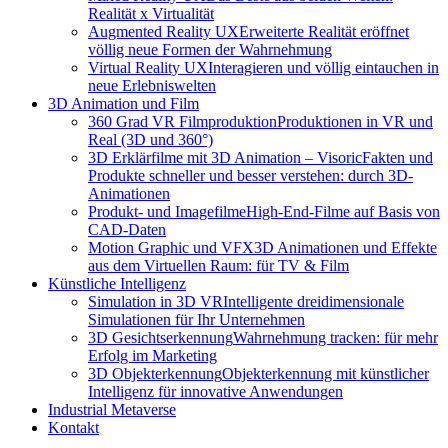
Realität x Virtualität
Augmented Reality UX
Erweiterte Realität eröffnet
völlig neue Formen der Wahrnehmung
Virtual Reality UX
Interagieren und völlig eintauchen in
neue Erlebniswelten
3D Animation und Film
360 Grad VR Filmproduktion
Produktionen in VR und
Real (3D und 360°)
3D Erklärfilme mit 3D Animation – Visoric
Fakten und
Produkte schneller und besser verstehen: durch 3D-
Animationen
Produkt- und Imagefilme
High-End-Filme auf Basis von
CAD-Daten
Motion Graphic und VFX
3D Animationen und Effekte
aus dem Virtuellen Raum: für TV & Film
Künstliche Intelligenz
Simulation in 3D VR
Intelligente dreidimensionale
Simulationen für Ihr Unternehmen
3D Gesichtserkennung
Wahrnehmung tracken: für mehr
Erfolg im Marketing
3D Objekterkennung
Objekterkennung mit künstlicher
Intelligenz für innovative Anwendungen
Industrial Metaverse
Kontakt