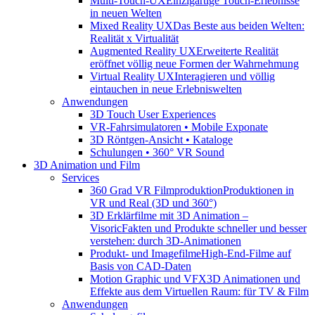
Multi-Touch-UX
Einzigartige Touch-Erlebnisse
in neuen Welten
Mixed Reality UX
Das Beste aus beiden Welten:
Realität x Virtualität
Augmented Reality UX
Erweiterte Realität
eröffnet völlig neue Formen der Wahrnehmung
Virtual Reality UX
Interagieren und völlig
eintauchen in neue Erlebniswelten
Anwendungen
3D Touch User Experiences
VR-Fahrsimulatoren • Mobile Exponate
3D Röntgen-Ansicht • Kataloge
Schulungen • 360° VR Sound
3D Animation und Film
Services
360 Grad VR Filmproduktion
Produktionen in
VR und Real (3D und 360°)
3D Erklärfilme mit 3D Animation –
Visoric
Fakten und Produkte schneller und besser
verstehen: durch 3D-Animationen
Produkt- und Imagefilme
High-End-Filme auf
Basis von CAD-Daten
Motion Graphic und VFX
3D Animationen und
Effekte aus dem Virtuellen Raum: für TV & Film
Anwendungen