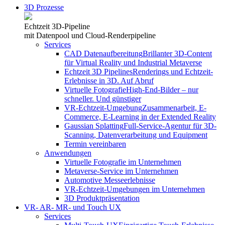
3D Prozesse
Echtzeit 3D-Pipeline
mit Datenpool und Cloud-Renderpipeline
Services
CAD Datenaufbereitung
Brillanter 3D-Content
für Virtual Reality und Industrial Metaverse
Echtzeit 3D Pipelines
Renderings und Echtzeit-
Erlebnisse in 3D. Auf Abruf
Virtuelle Fotografie
High-End-Bilder – nur
schneller. Und günstiger
VR-Echtzeit-Umgebung
Zusammenarbeit, E-
Commerce, E-Learning in der Extended Reality
Gaussian Splatting
Full-Service-Agentur für 3D-
Scanning, Datenverarbeitung und Equipment
Termin vereinbaren
Anwendungen
Virtuelle Fotografie im Unternehmen
Metaverse-Service im Unternehmen
Automotive Messeerlebnisse
VR-Echtzeit-Umgebungen im Unternehmen
3D Produktpräsentation
VR- AR- MR- und Touch UX
Services