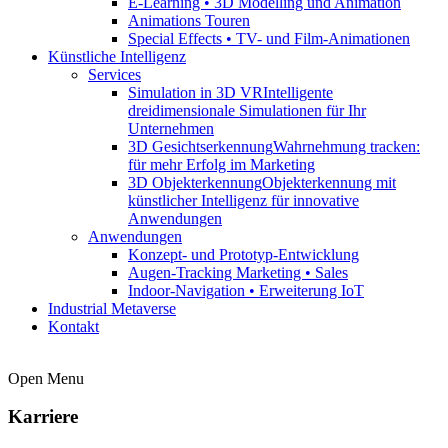
E-Learning • 3D Modelling und Animation
Animations Touren
Special Effects • TV- und Film-Animationen
Künstliche Intelligenz
Services
Simulation in 3D VR
Intelligente
dreidimensionale Simulationen für Ihr
Unternehmen
3D Gesichtserkennung
Wahrnehmung tracken:
für mehr Erfolg im Marketing
3D Objekterkennung
Objekterkennung mit
künstlicher Intelligenz für innovative
Anwendungen
Anwendungen
Konzept- und Prototyp-Entwicklung
Augen-Tracking Marketing • Sales
Indoor-Navigation • Erweiterung IoT
Industrial Metaverse
Kontakt
Open Menu
Karriere