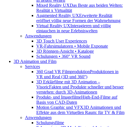
in neuen Welten
Mixed Reality UX
Das Beste aus beiden Welten:
Realität x Virtualität
Augmented Reality UX
Erweiterte Realität
eröffnet völlig neue Formen der Wahrnehmung
Virtual Reality UX
Interagieren und völlig
eintauchen in neue Erlebniswelten
Anwendungen
3D Touch User Experiences
VR-Fahrsimulatoren • Mobile Exponate
3D Röntgen-Ansicht • Kataloge
Schulungen • 360° VR Sound
3D Animation und Film
Services
360 Grad VR Filmproduktion
Produktionen in
VR und Real (3D und 360°)
3D Erklärfilme mit 3D Animation –
Visoric
Fakten und Produkte schneller und besser
verstehen: durch 3D-Animationen
Produkt- und Imagefilme
High-End-Filme auf
Basis von CAD-Daten
Motion Graphic und VFX
3D Animationen und
Effekte aus dem Virtuellen Raum: für TV & Film
Anwendungen
Schulungsfilme