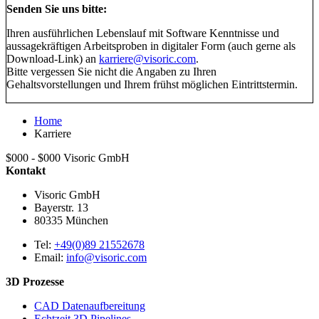
Senden Sie uns bitte:
Ihren ausführlichen Lebenslauf mit Software Kenntnisse und
aussagekräftigen Arbeitsproben in digitaler Form (auch gerne als
Download-Link) an
karriere@visoric.com
.
Bitte vergessen Sie nicht die Angaben zu Ihren
Gehaltsvorstellungen und Ihrem frühst möglichen Eintrittstermin.
Home
Karriere
$000 - $000
Visoric GmbH
Kontakt
Visoric GmbH
Bayerstr. 13
80335
München
Tel:
+49(0)89 21552678
Email:
info@visoric.com
3D Prozesse
CAD Datenaufbereitung
Echtzeit 3D Pipelines