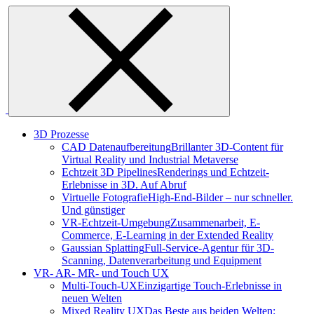
Skip
to
content
3D Prozesse
CAD Datenaufbereitung
Brillanter 3D-Content für
Virtual Reality und Industrial Metaverse
Echtzeit 3D Pipelines
Renderings und Echtzeit-
Erlebnisse in 3D. Auf Abruf
Virtuelle Fotografie
High-End-Bilder – nur schneller.
Und günstiger
VR-Echtzeit-Umgebung
Zusammenarbeit, E-
Commerce, E-Learning in der Extended Reality
Gaussian Splatting
Full-Service-Agentur für 3D-
Scanning, Datenverarbeitung und Equipment
VR- AR- MR- und Touch UX
Multi-Touch-UX
Einzigartige Touch-Erlebnisse in
neuen Welten
Mixed Reality UX
Das Beste aus beiden Welten: