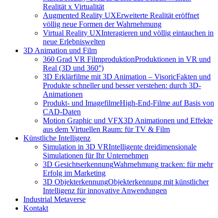
Realität x Virtualität
Augmented Reality UX
Erweiterte Realität eröffnet
völlig neue Formen der Wahrnehmung
Virtual Reality UX
Interagieren und völlig eintauchen in
neue Erlebniswelten
3D Animation und Film
360 Grad VR Filmproduktion
Produktionen in VR und
Real (3D und 360°)
3D Erklärfilme mit 3D Animation – Visoric
Fakten und
Produkte schneller und besser verstehen: durch 3D-
Animationen
Produkt- und Imagefilme
High-End-Filme auf Basis von
CAD-Daten
Motion Graphic und VFX
3D Animationen und Effekte
aus dem Virtuellen Raum: für TV & Film
Künstliche Intelligenz
Simulation in 3D VR
Intelligente dreidimensionale
Simulationen für Ihr Unternehmen
3D Gesichtserkennung
Wahrnehmung tracken: für mehr
Erfolg im Marketing
3D Objekterkennung
Objekterkennung mit künstlicher
Intelligenz für innovative Anwendungen
Industrial Metaverse
Kontakt