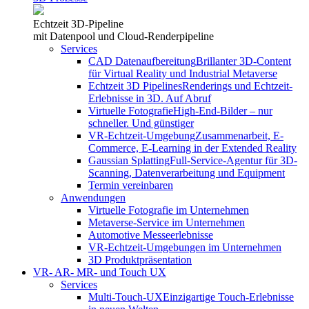
Echtzeit 3D-Pipeline
mit Datenpool und Cloud-Renderpipeline
Services
CAD Datenaufbereitung
Brillanter 3D-Content
für Virtual Reality und Industrial Metaverse
Echtzeit 3D Pipelines
Renderings und Echtzeit-
Erlebnisse in 3D. Auf Abruf
Virtuelle Fotografie
High-End-Bilder – nur
schneller. Und günstiger
VR-Echtzeit-Umgebung
Zusammenarbeit, E-
Commerce, E-Learning in der Extended Reality
Gaussian Splatting
Full-Service-Agentur für 3D-
Scanning, Datenverarbeitung und Equipment
Termin vereinbaren
Anwendungen
Virtuelle Fotografie im Unternehmen
Metaverse-Service im Unternehmen
Automotive Messeerlebnisse
VR-Echtzeit-Umgebungen im Unternehmen
3D Produktpräsentation
VR- AR- MR- und Touch UX
Services
Multi-Touch-UX
Einzigartige Touch-Erlebnisse