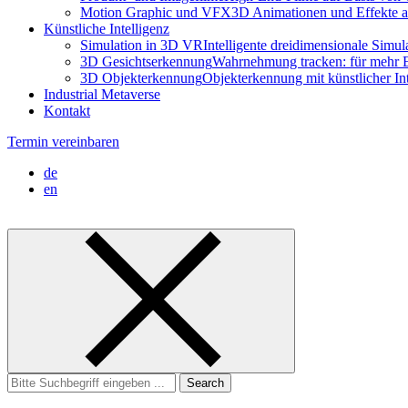
Motion Graphic und VFX
3D Animationen und Effekte a
Künstliche Intelligenz
Simulation in 3D VR
Intelligente dreidimensionale Simu
3D Gesichtserkennung
Wahrnehmung tracken: für mehr E
3D Objekterkennung
Objekterkennung mit künstlicher I
Industrial Metaverse
Kontakt
Termin vereinbaren
de
en
Search
for: