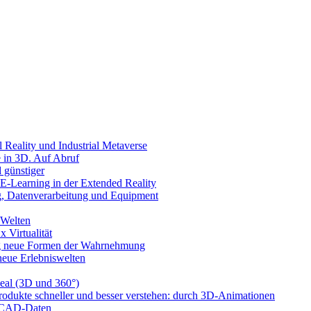
l Reality und Industrial Metaverse
e in 3D. Auf Abruf
 günstiger
-Learning in der Extended Reality
g, Datenverarbeitung und Equipment
 Welten
x Virtualität
llig neue Formen der Wahrnehmung
 neue Erlebniswelten
eal (3D und 360°)
rodukte schneller und besser verstehen: durch 3D-Animationen
n CAD-Daten