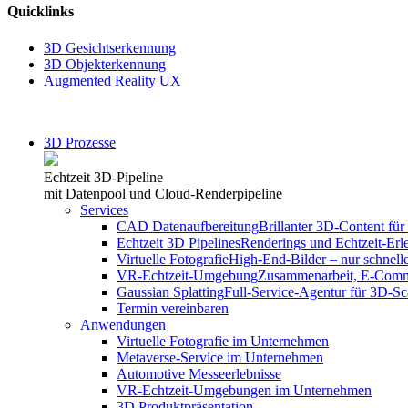
Quicklinks
3D Gesichtserkennung
3D Objekterkennung
Augmented Reality UX
3D Prozesse
Echtzeit 3D-Pipeline
mit Datenpool und Cloud-Renderpipeline
Services
CAD Datenaufbereitung
Brillanter 3D-Content für 
Echtzeit 3D Pipelines
Renderings und Echtzeit-Erl
Virtuelle Fotografie
High-End-Bilder – nur schnelle
VR-Echtzeit-Umgebung
Zusammenarbeit, E-Comme
Gaussian Splatting
Full-Service-Agentur für 3D-S
Termin vereinbaren
Anwendungen
Virtuelle Fotografie im Unternehmen
Metaverse-Service im Unternehmen
Automotive Messeerlebnisse
VR-Echtzeit-Umgebungen im Unternehmen
3D Produktpräsentation