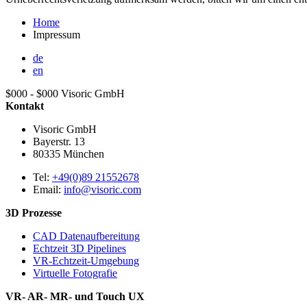
Home
Impressum
de
en
$000 - $000
Visoric GmbH
Kontakt
Visoric GmbH
Bayerstr. 13
80335
München
Tel:
+49(0)89 21552678
Email:
info@visoric.com
3D Prozesse
CAD Datenaufbereitung
Echtzeit 3D Pipelines
VR-Echtzeit-Umgebung
Virtuelle Fotografie
VR- AR- MR- und Touch UX