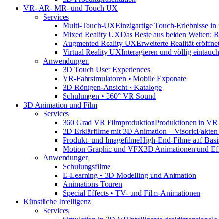
VR- AR- MR- und Touch UX
Services
Multi-Touch-UX
Einzigartige Touch-Erlebnisse in
Mixed Reality UX
Das Beste aus beiden Welten: Rea
Augmented Reality UX
Erweiterte Realität eröff
Virtual Reality UX
Interagieren und völlig eintauc
Anwendungen
3D Touch User Experiences
VR-Fahrsimulatoren • Mobile Exponate
3D Röntgen-Ansicht • Kataloge
Schulungen • 360° VR Sound
3D Animation und Film
Services
360 Grad VR Filmproduktion
Produktionen in VR
3D Erklärfilme mit 3D Animation – Visoric
Fakten
Produkt- und Imagefilme
High-End-Filme auf Bas
Motion Graphic und VFX
3D Animationen und Eff
Anwendungen
Schulungsfilme
E-Learning • 3D Modelling und Animation
Animations Touren
Special Effects • TV- und Film-Animationen
Künstliche Intelligenz
Services