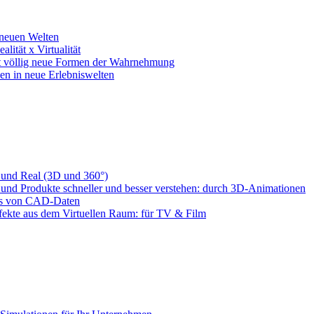
 neuen Welten
lität x Virtualität
net völlig neue Formen der Wahrnehmung
hen in neue Erlebniswelten
 und Real (3D und 360°)
 und Produkte schneller und besser verstehen: durch 3D-Animationen
is von CAD-Daten
ekte aus dem Virtuellen Raum: für TV & Film