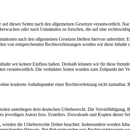
 auf diesen Seiten nach den allgemeinen Gesetzen verantwortlich. Nac
 überwachen oder nach Umständen zu forschen, die auf eine rechtswidrig
ationen nach den allgemeinen Gesetzen bleiben hiervon unberührt. Ein
den von entsprechenden Rechtsverletzungen werden wir diese Inhalte 
 Inhalte wir keinen Einfluss haben. Deshalb können wir für diese fremd
 Seiten verantwortlich. Die verlinkten Seiten wurden zum Zeitpunkt der
och ohne konkrete Anhaltspunkte einer Rechtsverletzung nicht zumutbar
n Seiten unterliegen dem deutschen Urheberrecht. Die Vervielfältigung,
 jeweiligen Autors bzw. Erstellers. Downloads und Kopien dieser Seite
n, werden die Urheberrechte Dritter beachtet. Insbesondere werden Inhal
tsprechenden Hinweis. Bei Bekanntwerden von Rechtsverletzungen wer