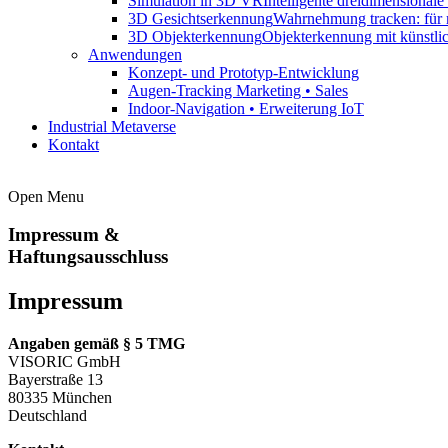
Simulation in 3D VR
Intelligente dreidimensional
3D Gesichtserkennung
Wahrnehmung tracken: für 
3D Objekterkennung
Objekterkennung mit künstli
Anwendungen
Konzept- und Prototyp-Entwicklung
Augen-Tracking Marketing • Sales
Indoor-Navigation • Erweiterung IoT
Industrial Metaverse
Kontakt
Open Menu
Impressum &
Haftungsausschluss
Impressum
Angaben gemäß § 5 TMG
VISORIC GmbH
Bayerstraße 13
80335 München
Deutschland