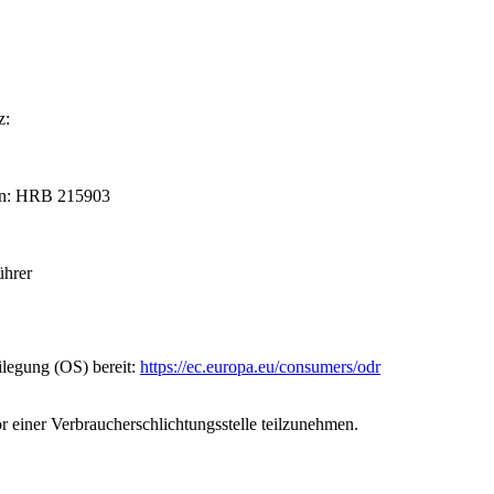
z:
hen: HRB 215903
ührer
ilegung (OS) bereit:
https://ec.europa.eu/consumers/odr
vor einer Verbraucherschlichtungsstelle teilzunehmen.