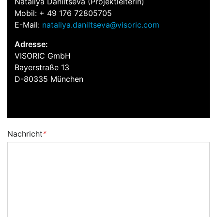
Nataliya Daniltseva (Projektleiterin)
Mobil: + 49 176 72805705
E-Mail:
nataliya.daniltseva@visoric.com
Adresse:
VISORIC GmbH
Bayerstraße 13
D-80335 München
Nachricht
*