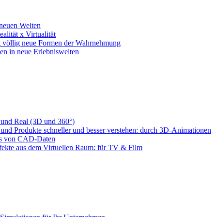
 neuen Welten
lität x Virtualität
net völlig neue Formen der Wahrnehmung
hen in neue Erlebniswelten
 und Real (3D und 360°)
 und Produkte schneller und besser verstehen: durch 3D-Animationen
is von CAD-Daten
ekte aus dem Virtuellen Raum: für TV & Film