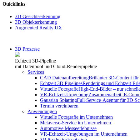
Quicklinks
3D Gesichtserkennung
3D Objekterkennung
Augmented Reality UX
3D Prozesse
Echtzeit 3D-Pipeline
mit Datenpool und Cloud-Renderpipeline
Services
CAD Datenaufbereitung
Brillanter 3D-Content für 
Echtzeit 3D Pipelines
Renderings und Echtzeit-Erl
Virtuelle Fotografie
High-End-Bilder – nur schnelle
VR-Echtzeit-Umgebung
Zusammenarbeit, E-Comme
Gaussian Splatting
Full-Service-Agentur für 3D-S
Termin vereinbaren
Anwendungen
Virtuelle Fotografie im Unternehmen
Metaverse-Service im Unternehmen
Automotive Messeerlebnisse
VR-Echtzeit-Umgebungen im Unternehmen
3D Produktpräsentation