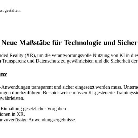
t gestalten.
 Neue Maßstäbe für Technologie und Sicher
ended Reality (XR), um die verantwortungsvolle Nutzung von KI in die
ransparenz und Datenschutz zu gewährleisten und die Sicherheit der N
enz
in XR-Anwendungen transparent und sicher eingesetzt werden muss. Unt
erungen durchzuführen. Beispielsweise müssen KI-gesteuerte Trainingss
ewährleisten.
 Einhaltung gesetzlicher Vorgaben.
tionen in XR.
ür zuverlässige Anwendungsergebnisse.