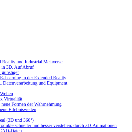
l Reality und Industrial Metaverse
e in 3D. Auf Abruf
 günstiger
-Learning in der Extended Reality
g, Datenverarbeitung und Equipment
 Welten
x Virtualität
llig neue Formen der Wahrnehmung
 neue Erlebniswelten
eal (3D und 360°)
rodukte schneller und besser verstehen: durch 3D-Animationen
n CAD-Daten