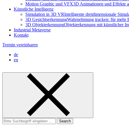
Motion Graphic und VFX
3D Animationen und Effekte a
Künstliche Intelligenz
Simulation in 3D VR
Intelligente dreidimensionale Simu
3D Gesichtserkennung
Wahrnehmung tracken: für mehr E
3D Objekterkennung
Objekterkennung mit künstlicher I
Industrial Metaverse
Kontakt
Termin vereinbaren
de
en
Search
for: