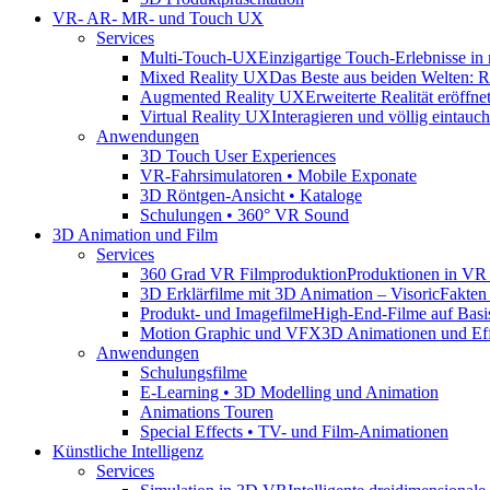
VR- AR- MR- und Touch UX
Services
Multi-Touch-UX
Einzigartige Touch-Erlebnisse in
Mixed Reality UX
Das Beste aus beiden Welten: Rea
Augmented Reality UX
Erweiterte Realität eröff
Virtual Reality UX
Interagieren und völlig eintauc
Anwendungen
3D Touch User Experiences
VR-Fahrsimulatoren • Mobile Exponate
3D Röntgen-Ansicht • Kataloge
Schulungen • 360° VR Sound
3D Animation und Film
Services
360 Grad VR Filmproduktion
Produktionen in VR
3D Erklärfilme mit 3D Animation – Visoric
Fakten
Produkt- und Imagefilme
High-End-Filme auf Bas
Motion Graphic und VFX
3D Animationen und Eff
Anwendungen
Schulungsfilme
E-Learning • 3D Modelling und Animation
Animations Touren
Special Effects • TV- und Film-Animationen
Künstliche Intelligenz
Services