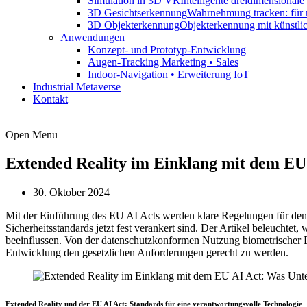
Simulation in 3D VR
Intelligente dreidimensional
3D Gesichtserkennung
Wahrnehmung tracken: für 
3D Objekterkennung
Objekterkennung mit künstli
Anwendungen
Konzept- und Prototyp-Entwicklung
Augen-Tracking Marketing • Sales
Indoor-Navigation • Erweiterung IoT
Industrial Metaverse
Kontakt
Open Menu
Extended Reality im Einklang mit dem EU
30. Oktober 2024
Mit der Einführung des EU AI Acts werden klare Regelungen für den
Sicherheitsstandards jetzt fest verankert sind. Der Artikel beleuch
beeinflussen. Von der datenschutzkonformen Nutzung biometrischer Da
Entwicklung den gesetzlichen Anforderungen gerecht zu werden.
Extended Reality und der EU AI Act: Standards für eine verantwortungsvolle Technologie