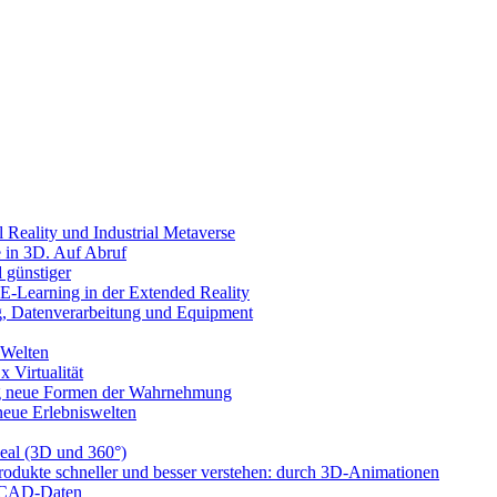
l Reality und Industrial Metaverse
e in 3D. Auf Abruf
 günstiger
-Learning in der Extended Reality
g, Datenverarbeitung und Equipment
 Welten
x Virtualität
llig neue Formen der Wahrnehmung
 neue Erlebniswelten
eal (3D und 360°)
rodukte schneller und besser verstehen: durch 3D-Animationen
n CAD-Daten