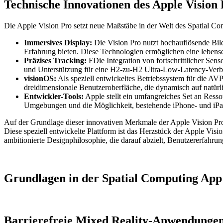
Technische Innovationen des Apple Vision
Die Apple Vision Pro setzt neue Maßstäbe in der Welt des Spatial C
Immersives Display:
Die Vision Pro nutzt hochauflösende Bil
Erfahrung bieten. Diese Technologien ermöglichen eine lebensec
Präzises Tracking:
FDie Integration von fortschrittlicher Sen
und Unterstützung für eine H2-zu-H2 Ultra-Low-Latency-Verbin
visionOS:
Als speziell entwickeltes Betriebssystem für die A
dreidimensionale Benutzeroberfläche, die dynamisch auf natürlic
Entwickler-Tools:
Apple stellt ein umfangreiches Set an Ress
Umgebungen und die Möglichkeit, bestehende iPhone- und iPad
Auf der Grundlage dieser innovativen Merkmale der Apple Vision Pr
Diese speziell entwickelte Plattform ist das Herzstück der Apple Visio
ambitionierte Designphilosophie, die darauf abzielt, Benutzererfahru
Grundlagen in der Spatial Computing App
Barrierefreie Mixed Reality-Anwendungen