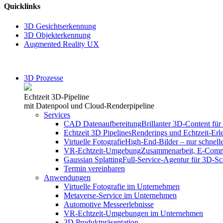
Quicklinks
3D Gesichtserkennung
3D Objekterkennung
Augmented Reality UX
3D Prozesse
Echtzeit 3D-Pipeline
mit Datenpool und Cloud-Renderpipeline
Services
CAD Datenaufbereitung
Brillanter 3D-Content für 
Echtzeit 3D Pipelines
Renderings und Echtzeit-Erl
Virtuelle Fotografie
High-End-Bilder – nur schnelle
VR-Echtzeit-Umgebung
Zusammenarbeit, E-Comme
Gaussian Splatting
Full-Service-Agentur für 3D-S
Termin vereinbaren
Anwendungen
Virtuelle Fotografie im Unternehmen
Metaverse-Service im Unternehmen
Automotive Messeerlebnisse
VR-Echtzeit-Umgebungen im Unternehmen
3D Produktpräsentation