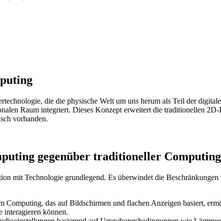
puting
rtechnologie, die die physische Welt um uns herum als Teil der digitale
ionalen Raum integriert. Dieses Konzept erweitert die traditionellen 2
sisch vorhanden.
mputing gegenüber traditioneller Computin
ktion mit Technologie grundlegend. Es überwindet die Beschränkungen k
m Computing, das auf Bildschirmen und flachen Anzeigen basiert, ermö
e interagieren können.
Audioeinstellungen basierend auf Umgebungsbedingungen wie Lärmpeg