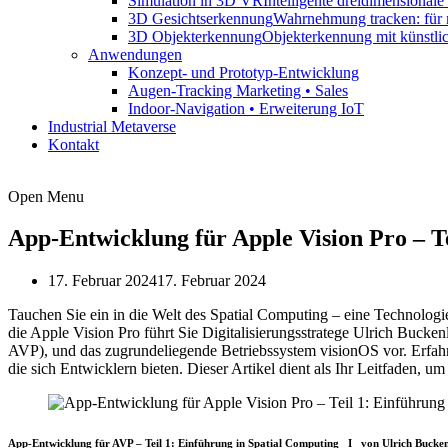
Simulation in 3D VR
Intelligente dreidimensional
3D Gesichtserkennung
Wahrnehmung tracken: für 
3D Objekterkennung
Objekterkennung mit künstli
Anwendungen
Konzept- und Prototyp-Entwicklung
Augen-Tracking Marketing • Sales
Indoor-Navigation • Erweiterung IoT
Industrial Metaverse
Kontakt
Open Menu
App-Entwicklung für Apple Vision Pro – Te
17. Februar 2024
17. Februar 2024
Tauchen Sie ein in die Welt des Spatial Computing – eine Technologie
die Apple Vision Pro führt Sie Digitalisierungsstratege Ulrich Bucke
AVP), und das zugrundeliegende Betriebssystem visionOS vor. Erfahre
die sich Entwicklern bieten. Dieser Artikel dient als Ihr Leitfaden,
App-Entwicklung für AVP – Teil 1: Einführung in Spatial Computing I von Ulrich Bucke