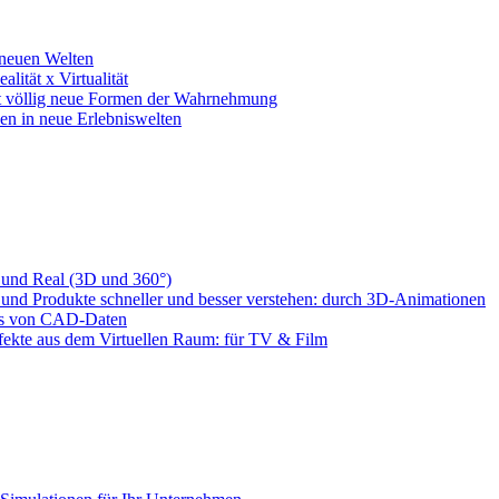
 neuen Welten
lität x Virtualität
net völlig neue Formen der Wahrnehmung
hen in neue Erlebniswelten
 und Real (3D und 360°)
 und Produkte schneller und besser verstehen: durch 3D-Animationen
is von CAD-Daten
ekte aus dem Virtuellen Raum: für TV & Film