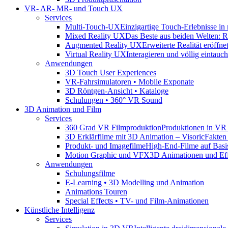
VR- AR- MR- und Touch UX
Services
Multi-Touch-UX
Einzigartige Touch-Erlebnisse in
Mixed Reality UX
Das Beste aus beiden Welten: Rea
Augmented Reality UX
Erweiterte Realität eröff
Virtual Reality UX
Interagieren und völlig eintauc
Anwendungen
3D Touch User Experiences
VR-Fahrsimulatoren • Mobile Exponate
3D Röntgen-Ansicht • Kataloge
Schulungen • 360° VR Sound
3D Animation und Film
Services
360 Grad VR Filmproduktion
Produktionen in VR
3D Erklärfilme mit 3D Animation – Visoric
Fakten
Produkt- und Imagefilme
High-End-Filme auf Bas
Motion Graphic und VFX
3D Animationen und Eff
Anwendungen
Schulungsfilme
E-Learning • 3D Modelling und Animation
Animations Touren
Special Effects • TV- und Film-Animationen
Künstliche Intelligenz
Services