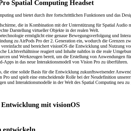
 Pro Spatial Computing Headset
omputing und bietet durch ihre fortschrittlichen Funktionen und das 
dschirme, die in Kombination mit der Unterstützung für Spatial Audio
hte Darstellung virtueller Objekte in der realen Welt.
sortechnologie ermöglicht eine genaue Bewegungsverfolgung und Interak
dung zu AirPods Pro der 2. Generation ein, wodurch die Grenzen zwis
VP vereinfacht und bereichert visionOS die Entwicklung und Nutzung v
he Lichtverhältnisse reagiert und Inhalte nahtlos in die reale Umgebung
ourcen und Werkzeugen bereit, um die Erstellung von Anwendungen für 
-Apps in das neue Interaktionsmodell von Vision Pro zu überführen.
o, die eine solide Basis für die Entwicklung zukunftsweisender Anwe
n Pro und spielt eine entscheidende Rolle bei der Neudefinition unserer
ngen und Interaktionsmodelle in der Welt des Spatial Computing neu zu 
 Entwicklung mit visionOS
 entwickeln