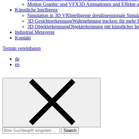
Motion Graphic und VFX
3D Animationen und Effekte a
Künstliche Intelligenz
Simulation in 3D VR
Intelligente dreidimensionale Simu
3D Gesichtserkennung
Wahrnehmung tracken: für mehr E
3D Objekterkennung
Objekterkennung mit künstlicher I
Industrial Metaverse
Kontakt
Termin vereinbaren
de
en
Search
for: