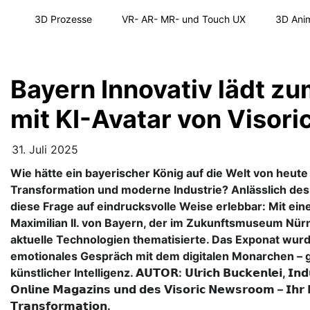
Skip
3D Prozesse
VR- AR- MR- und Touch UX
3D Anim
to
content
Bayern Innovativ lädt z
mit KI-Avatar von Visori
31. Juli 2025
Wie hätte ein bayerischer König auf die Welt von heute ge
Transformation und moderne Industrie? Anlässlich des
diese Frage auf eindrucksvolle Weise erlebbar: Mit eine
Maximilian II. von Bayern, der im Zukunftsmuseum Nürn
aktuelle Technologien thematisierte. Das Exponat wurde
emotionales Gespräch mit dem digitalen Monarchen – 
künstlicher Intelligenz. 𝗔𝗨𝗧𝗢𝗥: 𝗨𝗹𝗿𝗶𝗰𝗵 𝗕𝘂𝗰𝗸𝗲𝗻𝗹𝗲𝗶, 𝗜𝗻𝗱𝘂𝘀
𝗢𝗻𝗹𝗶𝗻𝗲 𝗠𝗮𝗴𝗮𝘇𝗶𝗻𝘀 𝘂𝗻𝗱 𝗱𝗲𝘀 𝗩𝗶𝘀𝗼𝗿𝗶𝗰 𝗡𝗲𝘄𝘀𝗿𝗼𝗼𝗺 – 𝗜𝗵𝗿 𝗙
𝗧𝗿𝗮𝗻𝘀𝗳𝗼𝗿𝗺𝗮𝘁𝗶𝗼𝗻.