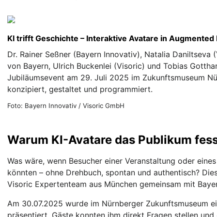
KI trifft Geschichte – Interaktive Avatare in Augmente
Dr. Rainer Seßner (Bayern Innovativ), Natalia Daniltseva (
von Bayern, Ulrich Buckenlei (Visoric) und Tobias Gottha
Jubiläumsevent am 29. Juli 2025 im Zukunftsmuseum Nür
konzipiert, gestaltet und programmiert.
Foto: Bayern Innovativ / Visoric GmbH
Warum KI-Avatare das Publikum fes
Was wäre, wenn Besucher einer Veranstaltung oder eines
könnten – ohne Drehbuch, spontan und authentisch? Diese
Visoric Expertenteam aus München gemeinsam mit Bayer
Am 30.07.2025 wurde im Nürnberger Zukunftsmuseum ein 
präsentiert. Gäste konnten ihm direkt Fragen stellen und 