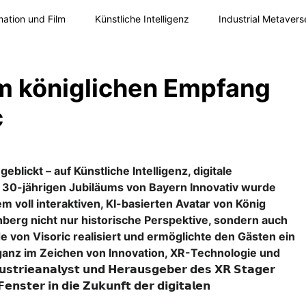
ation und Film
Künstliche Intelligenz
Industrial Metavers
um königlichen Empfang
c
blickt – auf Künstliche Intelligenz, digitale
 30-jährigen Jubiläums von Bayern Innovativ wurde
m voll interaktiven, KI-basierten Avatar von König
berg nicht nur historische Perspektive, sondern auch
 von Visoric realisiert und ermöglichte den Gästen ein
ganz im Zeichen von Innovation, XR-Technologie und
𝗿𝗶𝗲𝗮𝗻𝗮𝗹𝘆𝘀𝘁 𝘂𝗻𝗱 𝗛𝗲𝗿𝗮𝘂𝘀𝗴𝗲𝗯𝗲𝗿 𝗱𝗲𝘀 𝗫𝗥 𝗦𝘁𝗮𝗴𝗲𝗿
𝗻𝘀𝘁𝗲𝗿 𝗶𝗻 𝗱𝗶𝗲 𝗭𝘂𝗸𝘂𝗻𝗳𝘁 𝗱𝗲𝗿 𝗱𝗶𝗴𝗶𝘁𝗮𝗹𝗲𝗻