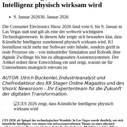
Intelligenz physisch wirksam wird
9. Januar 2026
30. Januar 2026
Die Consumer Electronics Show 2026 fand vom 6. bis 9. Januar in
Las Vegas statt und gilt als eine der weltweit wichtigsten
Technologiemessen. In diesem Jahr zeigte sich besonders klar, dass
Künstliche Intelligenz zunehmend physisch wirksam wird. KI
beeinflusst nicht mehr nur Software oder Inhalte, sondern greift in
reale Prozesse ein – von industrieller Simulation und Robotik über
digitale Zwillinge bis hin zu alltagsnahen Assistenzsystemen. Der
Artikel ordnet diese Entwicklung ein und zeigt, warum sie für
Unternehmen strategisch relevant ist.
𝘈𝘜𝘛𝘖𝘙: 𝘜𝘭𝘳𝘪𝘤𝘩 𝘉𝘶𝘤𝘬𝘦𝘯𝘭𝘦𝘪, 𝘐𝘯𝘥𝘶𝘴𝘵𝘳𝘪𝘦𝘢𝘯𝘢𝘭𝘺𝘴𝘵 𝘶𝘯𝘥
𝘊𝘩𝘦𝘧𝘳𝘦𝘥𝘢𝘬𝘵𝘦𝘶𝘳 𝘥𝘦𝘴 𝘟𝘙 𝘚𝘵𝘢𝘨𝘦𝘳 𝘖𝘯𝘭𝘪𝘯𝘦 𝘔𝘢𝘨𝘢𝘻𝘪𝘯𝘴 𝘶𝘯𝘥 𝘥𝘦𝘴
𝘝𝘪𝘴𝘰𝘳𝘪𝘤 𝘕𝘦𝘸𝘴𝘳𝘰𝘰𝘮 – 𝘐𝘩𝘳 𝘌𝘹𝘱𝘦𝘳𝘵𝘦𝘯𝘵𝘦𝘢𝘮 𝘧ü𝘳 𝘥𝘪𝘦 𝘡𝘶𝘬𝘶𝘯𝘧𝘵
𝘥𝘦𝘳 𝘥𝘪𝘨𝘪𝘵𝘢𝘭𝘦𝘯 𝘛𝘳𝘢𝘯𝘴𝘧𝘰𝘳𝘮𝘢𝘵𝘪𝘰𝘯.
CES 2026 als Spiegel des technologischen Wandels: In Las Vegas wurde deutlich, wie sich
künstliche Intelligenz von einem rein softwaregetriebenen Thema zu einer physisch