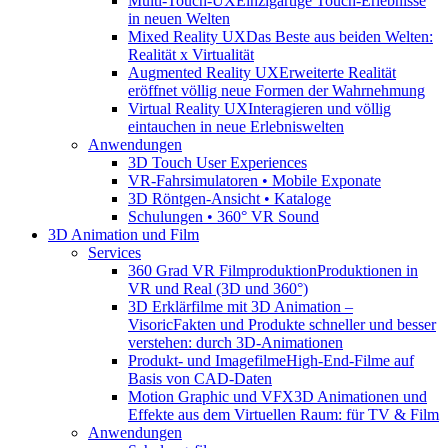
Multi-Touch-UX
Einzigartige Touch-Erlebnisse
in neuen Welten
Mixed Reality UX
Das Beste aus beiden Welten:
Realität x Virtualität
Augmented Reality UX
Erweiterte Realität
eröffnet völlig neue Formen der Wahrnehmung
Virtual Reality UX
Interagieren und völlig
eintauchen in neue Erlebniswelten
Anwendungen
3D Touch User Experiences
VR-Fahrsimulatoren • Mobile Exponate
3D Röntgen-Ansicht • Kataloge
Schulungen • 360° VR Sound
3D Animation und Film
Services
360 Grad VR Filmproduktion
Produktionen in
VR und Real (3D und 360°)
3D Erklärfilme mit 3D Animation –
Visoric
Fakten und Produkte schneller und besser
verstehen: durch 3D-Animationen
Produkt- und Imagefilme
High-End-Filme auf
Basis von CAD-Daten
Motion Graphic und VFX
3D Animationen und
Effekte aus dem Virtuellen Raum: für TV & Film
Anwendungen