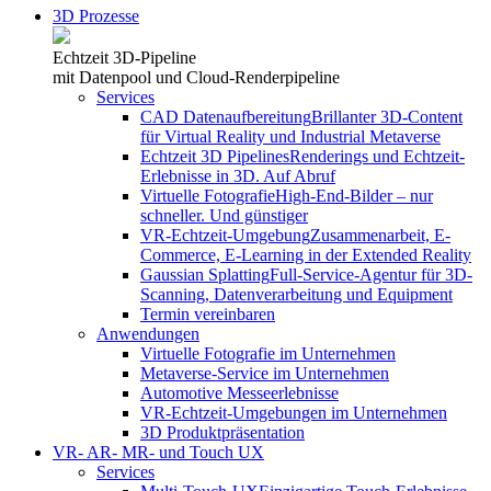
3D Prozesse
Echtzeit 3D-Pipeline
mit Datenpool und Cloud-Renderpipeline
Services
CAD Datenaufbereitung
Brillanter 3D-Content
für Virtual Reality und Industrial Metaverse
Echtzeit 3D Pipelines
Renderings und Echtzeit-
Erlebnisse in 3D. Auf Abruf
Virtuelle Fotografie
High-End-Bilder – nur
schneller. Und günstiger
VR-Echtzeit-Umgebung
Zusammenarbeit, E-
Commerce, E-Learning in der Extended Reality
Gaussian Splatting
Full-Service-Agentur für 3D-
Scanning, Datenverarbeitung und Equipment
Termin vereinbaren
Anwendungen
Virtuelle Fotografie im Unternehmen
Metaverse-Service im Unternehmen
Automotive Messeerlebnisse
VR-Echtzeit-Umgebungen im Unternehmen
3D Produktpräsentation
VR- AR- MR- und Touch UX
Services