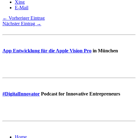
Xing
E-Mail
← Vorheriger Eintrag
Nächster Eintrag →
App Entwicklung für die Apple Vision Pro
in München
#DigitalInnovator
Podcast for Innovative Entrepreneurs
Home