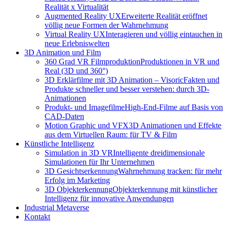
Realität x Virtualität
Augmented Reality UX
Erweiterte Realität eröffnet
völlig neue Formen der Wahrnehmung
Virtual Reality UX
Interagieren und völlig eintauchen in
neue Erlebniswelten
3D Animation und Film
360 Grad VR Filmproduktion
Produktionen in VR und
Real (3D und 360°)
3D Erklärfilme mit 3D Animation – Visoric
Fakten und
Produkte schneller und besser verstehen: durch 3D-
Animationen
Produkt- und Imagefilme
High-End-Filme auf Basis von
CAD-Daten
Motion Graphic und VFX
3D Animationen und Effekte
aus dem Virtuellen Raum: für TV & Film
Künstliche Intelligenz
Simulation in 3D VR
Intelligente dreidimensionale
Simulationen für Ihr Unternehmen
3D Gesichtserkennung
Wahrnehmung tracken: für mehr
Erfolg im Marketing
3D Objekterkennung
Objekterkennung mit künstlicher
Intelligenz für innovative Anwendungen
Industrial Metaverse
Kontakt