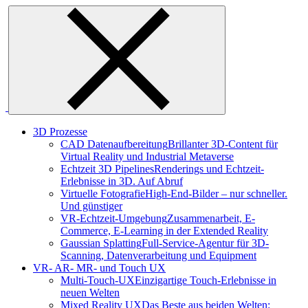
Skip
to
content
3D Prozesse
CAD Datenaufbereitung
Brillanter 3D-Content für
Virtual Reality und Industrial Metaverse
Echtzeit 3D Pipelines
Renderings und Echtzeit-
Erlebnisse in 3D. Auf Abruf
Virtuelle Fotografie
High-End-Bilder – nur schneller.
Und günstiger
VR-Echtzeit-Umgebung
Zusammenarbeit, E-
Commerce, E-Learning in der Extended Reality
Gaussian Splatting
Full-Service-Agentur für 3D-
Scanning, Datenverarbeitung und Equipment
VR- AR- MR- und Touch UX
Multi-Touch-UX
Einzigartige Touch-Erlebnisse in
neuen Welten
Mixed Reality UX
Das Beste aus beiden Welten: