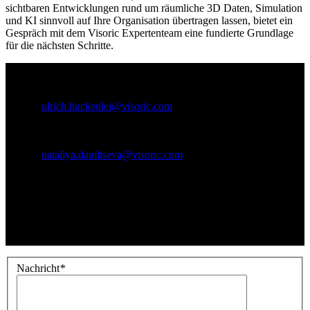
sichtbaren Entwicklungen rund um räumliche 3D Daten, Simulation
und KI sinnvoll auf Ihre Organisation übertragen lassen, bietet ein
Gespräch mit dem Visoric Expertenteam eine fundierte Grundlage
für die nächsten Schritte.
Kontaktpersonen:
Ulrich Buckenlei (Kreativdirektor)
Mobil: +49 152 53532871
E-Mail:
ulrich.buckenlei@visoric.com
Nataliya Daniltseva (Projektleiterin)
Mobil: + 49 176 72805705
E-Mail:
nataliya.daniltseva@visoric.com
Adresse:
VISORIC GmbH
Bayerstraße 13
D-80335 München
Nachricht
*