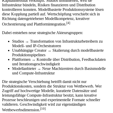
Kapitalintensität verknüpft. Studios dominierten, weil sie
Infrastruktur bündeln, Risiken finanzieren und Distribution
kontrollieren konnten. Modellbasierte Produktionssysteme lösen
diese Kopplung partiell auf. Wertschöpfung verschiebt sich in
Richtung datengetriebener Modellkompetenz, kreativer
[4]
Orchestrierung und Plattformintegration.
Dabei entstehen neue strategische Akteursgruppen:
Studios → Transformation von Infrastrukturbetreibern zu
Modell- und IP-Orchestratoren
Unabhängige Creator → Skalierung durch modellbasierte
Produktionspipelines
Plattformen → Kontrolle über Distribution, Feedbackdaten
und Iterationsgeschwindigkeit
Modellanbieter → Neue Machtzentren durch Basismodelle
und Compute-Infrastruktur
Die strategische Verschiebung betrifft damit nicht nur
Produktionskosten, sondern die Struktur von Wettbewerb. Wer
Zugriff auf hochwertige Modelle, kuratierte Datensätze und
leistungsfähige Compute-Infrastruktur besitzt, kann kreative
Prozesse beschleunigen und experimentelle Formate schneller
validieren. Geschwindigkeit wird zur eigenständigen
[10]
Wettbewerbsdimension.