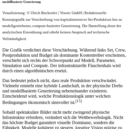
modellbasierte Generierung
Visualisierung: © Ulrich Buckenlei | Visoric GmbH | Redaktionelle
Konzeptgrafik zur Verschiebung von kapitalintensiver Set-Produktion hin zu
modellgetriebener, compute-basierter Generierung. Die Darstellung dient der
analytischen Einordnung und erhebt keinen Anspruch auf technische
Vollständigkeit.
Die Grafik verdichtet diese Verschiebung. Während links Set, Crew,
Postproduktion und Budget als dominante Kostentreiber erscheinen,
verschiebt sich rechts der Schwerpunkt auf Modell, Parameter,
Simulation und Compute. Der infrastrukturelle Flaschenhals wird
durch einen algorithmischen ersetzt.
Das bedeutet jedoch nicht, dass reale Produktion verschwindet.
Vielmehr entsteht eine hybride Landschaft, in der physische Drehs
und modellbasierte Generierung nebeneinander existieren.
Entscheidend wird, welche Produktionslogik unter welchen
[15]
Bedingungen ökonomisch sinnvoller ist.
Sobald spektakuläre Bilder nicht mehr zwingend physische
Infrastruktur erfordern, verändert sich die Wettbewerbslogik. Nicht
das höchste Budget garantiert visuelle Dominanz, sondern die
Fähigkeit, Modelle kohärent zu steuern, kreative Vision präzise zu