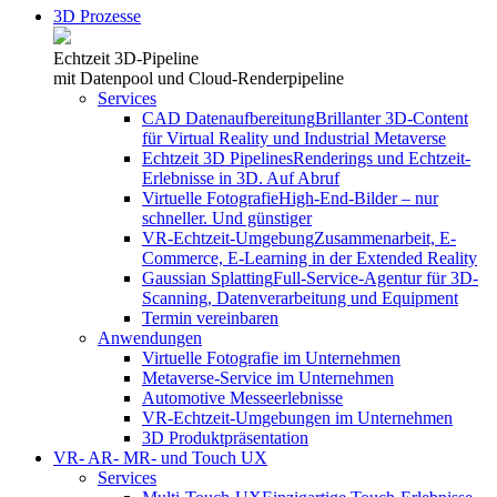
3D Prozesse
Echtzeit 3D-Pipeline
mit Datenpool und Cloud-Renderpipeline
Services
CAD Datenaufbereitung
Brillanter 3D-Content
für Virtual Reality und Industrial Metaverse
Echtzeit 3D Pipelines
Renderings und Echtzeit-
Erlebnisse in 3D. Auf Abruf
Virtuelle Fotografie
High-End-Bilder – nur
schneller. Und günstiger
VR-Echtzeit-Umgebung
Zusammenarbeit, E-
Commerce, E-Learning in der Extended Reality
Gaussian Splatting
Full-Service-Agentur für 3D-
Scanning, Datenverarbeitung und Equipment
Termin vereinbaren
Anwendungen
Virtuelle Fotografie im Unternehmen
Metaverse-Service im Unternehmen
Automotive Messeerlebnisse
VR-Echtzeit-Umgebungen im Unternehmen
3D Produktpräsentation
VR- AR- MR- und Touch UX
Services