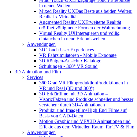
Multi-Touch-UX
Einzigartige Touch-Erlebnisse
in neuen Welten
Mixed Reality UX
Das Beste aus beiden Welten:
Realität x Virtualität
Augmented Reality UX
Erweiterte Realität
eröffnet völlig neue Formen der Wahrnehmung
Virtual Reality UX
Interagieren und völlig
eintauchen in neue Erlebniswelten
Anwendungen
3D Touch User Experiences
VR-Fahrsimulatoren • Mobile Exponate
3D Röntgen-Ansicht • Kataloge
Schulungen • 360° VR Sound
3D Animation und Film
Services
360 Grad VR Filmproduktion
Produktionen in
VR und Real (3D und 360°)
3D Erklärfilme mit 3D Animation –
Visoric
Fakten und Produkte schneller und besser
verstehen: durch 3D-Animationen
Produkt- und Imagefilme
High-End-Filme auf
Basis von CAD-Daten
Motion Graphic und VFX
3D Animationen und
Effekte aus dem Virtuellen Raum: für TV & Film
Anwendungen