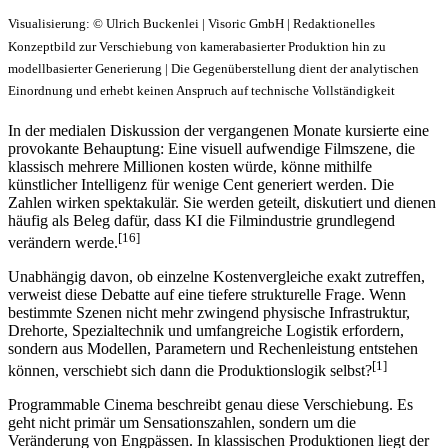
Visualisierung: © Ulrich Buckenlei | Visoric GmbH | Redaktionelles
Konzeptbild zur Verschiebung von kamerabasierter Produktion hin zu
modellbasierter Generierung | Die Gegenüberstellung dient der analytischen
Einordnung und erhebt keinen Anspruch auf technische Vollständigkeit
In der medialen Diskussion der vergangenen Monate kursierte eine
provokante Behauptung: Eine visuell aufwendige Filmszene, die
klassisch mehrere Millionen kosten würde, könne mithilfe
künstlicher Intelligenz für wenige Cent generiert werden. Die
Zahlen wirken spektakulär. Sie werden geteilt, diskutiert und dienen
häufig als Beleg dafür, dass KI die Filmindustrie grundlegend
[16]
verändern werde.
Unabhängig davon, ob einzelne Kostenvergleiche exakt zutreffen,
verweist diese Debatte auf eine tiefere strukturelle Frage. Wenn
bestimmte Szenen nicht mehr zwingend physische Infrastruktur,
Drehorte, Spezialtechnik und umfangreiche Logistik erfordern,
sondern aus Modellen, Parametern und Rechenleistung entstehen
[1]
können, verschiebt sich dann die Produktionslogik selbst?
Programmable Cinema beschreibt genau diese Verschiebung. Es
geht nicht primär um Sensationszahlen, sondern um die
Veränderung von Engpässen. In klassischen Produktionen liegt der