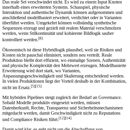
Das reale Set verschwindet nicht. Es wird zu einem Input Knoten
innerhalb eines erweiterten Systems. Schauspiel, physische
Interaktion und authentische Dynamik können aufgenommen und
anschließend modellbasiert erweitert, verdichtet oder in Varianten
überführt werden. Umgekehrt können vollständig synthetische
Sequenzen erzeugt und gezielt mit realem Material verschmolzen
werden, wenn Stilkontinuität und kohärente Bildlogik sauber
[8]
kontrolliert werden.
Ökonomisch ist diese Hybridlogik plausibel, weil sie Risiken und
Kosten nicht pauschal eliminiert, sondern neu verteilt. Reale
Produktion bleibt dort effizient, wo einmalige Szenen, Authentizität
und physische Komplexität den Mehrwert erzeugen. Modellbasierte
Erweiterung wird dort stark, wo Varianten,
Anpassungsgeschwindigkeit und Skalierung entscheidend werden.
In vielen Produktionen liegt der Vorteil deshalb in der Kombination,
[5][15]
nicht im Ersatz.
Mit hybriden Pipelines steigt zugleich der Bedarf an Governance.
Sobald Modelle produktiv eingesetzt werden, müssen
Datenherkunft, Rechte, Transparenz und Sicherheitsmechanismen
mitgedacht werden, damit Geschwindigkeit nicht zu Reputations
[12][14]
und Compliance Risiken führt.
Damit wird klar, es geht nicht um die Abschaffung von