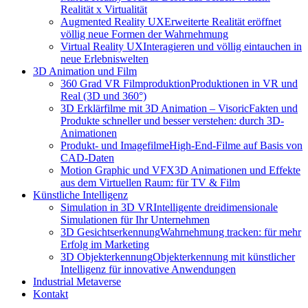
Realität x Virtualität
Augmented Reality UX
Erweiterte Realität eröffnet
völlig neue Formen der Wahrnehmung
Virtual Reality UX
Interagieren und völlig eintauchen in
neue Erlebniswelten
3D Animation und Film
360 Grad VR Filmproduktion
Produktionen in VR und
Real (3D und 360°)
3D Erklärfilme mit 3D Animation – Visoric
Fakten und
Produkte schneller und besser verstehen: durch 3D-
Animationen
Produkt- und Imagefilme
High-End-Filme auf Basis von
CAD-Daten
Motion Graphic und VFX
3D Animationen und Effekte
aus dem Virtuellen Raum: für TV & Film
Künstliche Intelligenz
Simulation in 3D VR
Intelligente dreidimensionale
Simulationen für Ihr Unternehmen
3D Gesichtserkennung
Wahrnehmung tracken: für mehr
Erfolg im Marketing
3D Objekterkennung
Objekterkennung mit künstlicher
Intelligenz für innovative Anwendungen
Industrial Metaverse
Kontakt