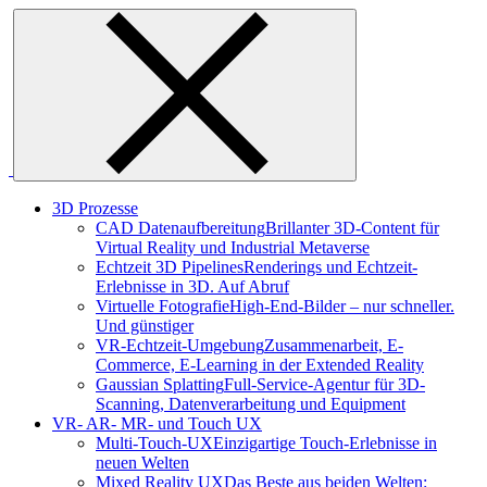
Skip
to
content
3D Prozesse
CAD Datenaufbereitung
Brillanter 3D-Content für
Virtual Reality und Industrial Metaverse
Echtzeit 3D Pipelines
Renderings und Echtzeit-
Erlebnisse in 3D. Auf Abruf
Virtuelle Fotografie
High-End-Bilder – nur schneller.
Und günstiger
VR-Echtzeit-Umgebung
Zusammenarbeit, E-
Commerce, E-Learning in der Extended Reality
Gaussian Splatting
Full-Service-Agentur für 3D-
Scanning, Datenverarbeitung und Equipment
VR- AR- MR- und Touch UX
Multi-Touch-UX
Einzigartige Touch-Erlebnisse in
neuen Welten
Mixed Reality UX
Das Beste aus beiden Welten: