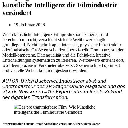
künstliche Intelligenz die Filmindustrie
verändert
19. Februar 2026
Wenn künstliche Intelligenz Filmproduktion skalierbar und
berechenbar macht, verschiebt sich die Wettbewerbslogik
grundlegend. Nicht mehr Kapitalintensität, physische Infrastruktur
oder logistische Größe entscheiden über visuelle Dominanz, sondern
Modellkompetenz, Datenqualität und die Fähigkeit, kreative
Entscheidungen systematisch zu iterieren. Wettbewerb entsteht dort,
wo Ideen präzise in Parameter übersetzt, Szenen schnell optimiert
und visuelle Welten kohärent gesteuert werden.
𝘈𝘜𝘛𝘖𝘙: 𝘜𝘭𝘳𝘪𝘤𝘩 𝘉𝘶𝘤𝘬𝘦𝘯𝘭𝘦𝘪, 𝘐𝘯𝘥𝘶𝘴𝘵𝘳𝘪𝘦𝘢𝘯𝘢𝘭𝘺𝘴𝘵 𝘶𝘯𝘥
𝘊𝘩𝘦𝘧𝘳𝘦𝘥𝘢𝘬𝘵𝘦𝘶𝘳 𝘥𝘦𝘴 𝘟𝘙 𝘚𝘵𝘢𝘨𝘦𝘳 𝘖𝘯𝘭𝘪𝘯𝘦 𝘔𝘢𝘨𝘢𝘻𝘪𝘯𝘴 𝘶𝘯𝘥 𝘥𝘦𝘴
𝘝𝘪𝘴𝘰𝘳𝘪𝘤 𝘕𝘦𝘸𝘴𝘳𝘰𝘰𝘮 – 𝘐𝘩𝘳 𝘌𝘹𝘱𝘦𝘳𝘵𝘦𝘯𝘵𝘦𝘢𝘮 𝘧ü𝘳 𝘥𝘪𝘦 𝘡𝘶𝘬𝘶𝘯𝘧𝘵
𝘥𝘦𝘳 𝘥𝘪𝘨𝘪𝘵𝘢𝘭𝘦𝘯 𝘛𝘳𝘢𝘯𝘴𝘧𝘰𝘳𝘮𝘢𝘵𝘪𝘰𝘯.
Programmable Cinema, reale Aufnahme versus modellgenerierte Szene