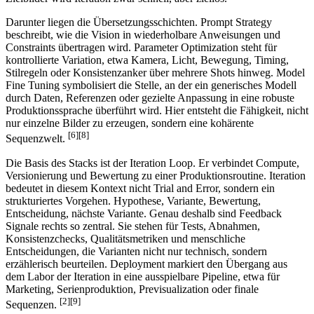
Darunter liegen die Übersetzungsschichten. Prompt Strategy
beschreibt, wie die Vision in wiederholbare Anweisungen und
Constraints übertragen wird. Parameter Optimization steht für
kontrollierte Variation, etwa Kamera, Licht, Bewegung, Timing,
Stilregeln oder Konsistenzanker über mehrere Shots hinweg. Model
Fine Tuning symbolisiert die Stelle, an der ein generisches Modell
durch Daten, Referenzen oder gezielte Anpassung in eine robuste
Produktionssprache überführt wird. Hier entsteht die Fähigkeit, nicht
nur einzelne Bilder zu erzeugen, sondern eine kohärente
[6][8]
Sequenzwelt.
Die Basis des Stacks ist der Iteration Loop. Er verbindet Compute,
Versionierung und Bewertung zu einer Produktionsroutine. Iteration
bedeutet in diesem Kontext nicht Trial and Error, sondern ein
strukturiertes Vorgehen. Hypothese, Variante, Bewertung,
Entscheidung, nächste Variante. Genau deshalb sind Feedback
Signale rechts so zentral. Sie stehen für Tests, Abnahmen,
Konsistenzchecks, Qualitätsmetriken und menschliche
Entscheidungen, die Varianten nicht nur technisch, sondern
erzählerisch beurteilen. Deployment markiert den Übergang aus
dem Labor der Iteration in eine ausspielbare Pipeline, etwa für
Marketing, Serienproduktion, Previsualization oder finale
[2][9]
Sequenzen.