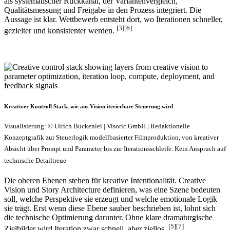
als systematischer Rückkanal, der Variantenvergleich,
Qualitätsmessung und Freigabe in den Prozess integriert. Die
Aussage ist klar. Wettbewerb entsteht dort, wo Iterationen schneller,
[3][6]
gezielter und konsistenter werden.
Kreativer Kontroll Stack, wie aus Vision iterierbare Steuerung wird
Visualisierung: © Ulrich Buckenlei | Visoric GmbH | Redaktionelle
Konzeptgrafik zur Steuerlogik modellbasierter Filmproduktion, von kreativer
Absicht über Prompt und Parameter bis zur Iterationsschleife. Kein Anspruch auf
technische Detailtreue
Die oberen Ebenen stehen für kreative Intentionalität. Creative
Vision und Story Architecture definieren, was eine Szene bedeuten
soll, welche Perspektive sie erzeugt und welche emotionale Logik
sie trägt. Erst wenn diese Ebene sauber beschrieben ist, lohnt sich
die technische Optimierung darunter. Ohne klare dramaturgische
[5][7]
Zielbilder wird Iteration zwar schnell, aber ziellos.