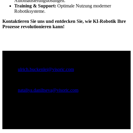
Automatisierungslösungen.
Training & Support:
Optimale Nutzung moderner
Robotiksysteme.
Kontaktieren Sie uns und entdecken Sie, wie KI-Robotik Ihre
Prozesse revolutionieren kann!
Kontaktpersonen:
Ulrich Buckenlei (Kreativdirektor)
Mobil: +49 152 53532871
E-Mail:
ulrich.buckenlei@visoric.com
Nataliya Daniltseva (Projektleiterin)
Mobil: + 49 176 72805705
E-Mail:
nataliya.daniltseva@visoric.com
Adresse:
VISORIC GmbH
Bayerstraße 13
D-80335 München