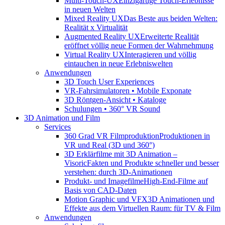
Multi-Touch-UX
Einzigartige Touch-Erlebnisse
in neuen Welten
Mixed Reality UX
Das Beste aus beiden Welten:
Realität x Virtualität
Augmented Reality UX
Erweiterte Realität
eröffnet völlig neue Formen der Wahrnehmung
Virtual Reality UX
Interagieren und völlig
eintauchen in neue Erlebniswelten
Anwendungen
3D Touch User Experiences
VR-Fahrsimulatoren • Mobile Exponate
3D Röntgen-Ansicht • Kataloge
Schulungen • 360° VR Sound
3D Animation und Film
Services
360 Grad VR Filmproduktion
Produktionen in
VR und Real (3D und 360°)
3D Erklärfilme mit 3D Animation –
Visoric
Fakten und Produkte schneller und besser
verstehen: durch 3D-Animationen
Produkt- und Imagefilme
High-End-Filme auf
Basis von CAD-Daten
Motion Graphic und VFX
3D Animationen und
Effekte aus dem Virtuellen Raum: für TV & Film
Anwendungen