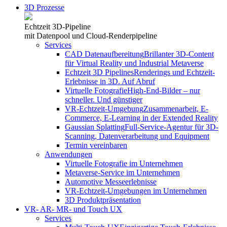
3D Prozesse
Echtzeit 3D-Pipeline
mit Datenpool und Cloud-Renderpipeline
Services
CAD Datenaufbereitung
Brillanter 3D-Content
für Virtual Reality und Industrial Metaverse
Echtzeit 3D Pipelines
Renderings und Echtzeit-
Erlebnisse in 3D. Auf Abruf
Virtuelle Fotografie
High-End-Bilder – nur
schneller. Und günstiger
VR-Echtzeit-Umgebung
Zusammenarbeit, E-
Commerce, E-Learning in der Extended Reality
Gaussian Splatting
Full-Service-Agentur für 3D-
Scanning, Datenverarbeitung und Equipment
Termin vereinbaren
Anwendungen
Virtuelle Fotografie im Unternehmen
Metaverse-Service im Unternehmen
Automotive Messeerlebnisse
VR-Echtzeit-Umgebungen im Unternehmen
3D Produktpräsentation
VR- AR- MR- und Touch UX
Services