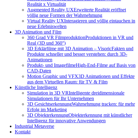
Realität x Virtualität
Augmented Reality UX
Erweiterte Realität eröffnet
völlig neue Formen der Wahrnehmung
Virtual Reality UX
Interagieren und völlig eintauchen in
neue Erlebniswelten
3D Animation und Film
360 Grad VR Filmproduktion
Produktionen in VR und
Real (3D und 360°)
3D Erklärfilme mit 3D Animation – Visoric
Fakten und
Produkte schneller und besser verstehen: durch 3D-
Animationen
Produkt- und Imagefilme
High-End-Filme auf Basis von
CAD-Daten
Motion Graphic und VFX
3D Animationen und Effekte
aus dem Virtuellen Raum: für TV & Film
Künstliche Intelligenz
Simulation in 3D VR
Intelligente dreidimensionale
Simulationen für Ihr Unternehmen
3D Gesichtserkennung
Wahrnehmung tracken: für mehr
Erfolg im Marketing
3D Objekterkennung
Objekterkennung mit künstlicher
Intelligenz für innovative Anwendungen
Industrial Metaverse
Kontakt