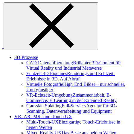
Skip
to
content
3D Prozesse
CAD Datenaufbereitung
Brillanter 3D-Content für
Virtual Reality und Industrial Metaverse
Echtzeit 3D Pipelines
Renderings und Echtzeit-
Erlebnisse in 3D. Auf Abruf
Virtuelle Fotografie
High-End-Bilder – nur schneller.
Und günstiger
VR-Echtzeit-Umgebung
Zusammenarbeit, E-
Commerce, E-Learning in der Extended Reality
Gaussian Splatting
Full-Service-Agentur für 3D-
Scanning, Datenverarbeitung und Equipment
VR- AR- MR- und Touch UX
Multi-Touch-UX
Einzigartige Touch-Erlebnisse in
neuen Welten
Mixed Reality UX
Das Beste aus beiden Welten: