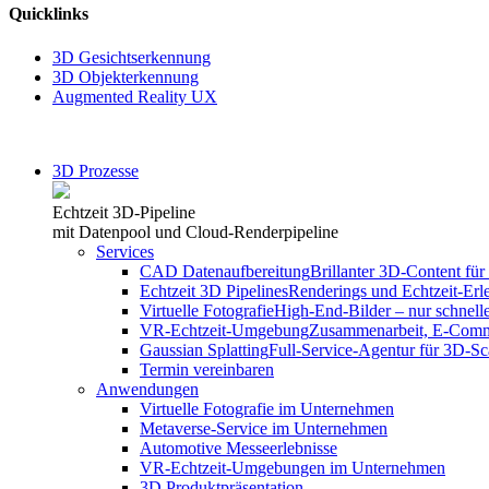
Quicklinks
3D Gesichtserkennung
3D Objekterkennung
Augmented Reality UX
3D Prozesse
Echtzeit 3D-Pipeline
mit Datenpool und Cloud-Renderpipeline
Services
CAD Datenaufbereitung
Brillanter 3D-Content für 
Echtzeit 3D Pipelines
Renderings und Echtzeit-Erl
Virtuelle Fotografie
High-End-Bilder – nur schnelle
VR-Echtzeit-Umgebung
Zusammenarbeit, E-Comme
Gaussian Splatting
Full-Service-Agentur für 3D-S
Termin vereinbaren
Anwendungen
Virtuelle Fotografie im Unternehmen
Metaverse-Service im Unternehmen
Automotive Messeerlebnisse
VR-Echtzeit-Umgebungen im Unternehmen
3D Produktpräsentation