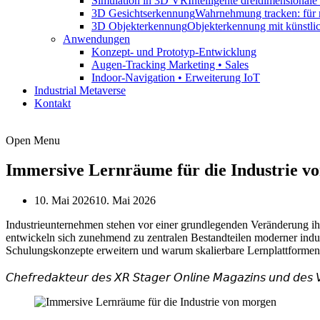
Simulation in 3D VR
Intelligente dreidimensional
3D Gesichtserkennung
Wahrnehmung tracken: für 
3D Objekterkennung
Objekterkennung mit künstli
Anwendungen
Konzept- und Prototyp-Entwicklung
Augen-Tracking Marketing • Sales
Indoor-Navigation • Erweiterung IoT
Industrial Metaverse
Kontakt
Open Menu
Immersive Lernräume für die Industrie v
10. Mai 2026
10. Mai 2026
Industrieunternehmen stehen vor einer grundlegenden Veränderung ihr
entwickeln sich zunehmend zu zentralen Bestandteilen moderner indust
Schulungskonzepte erweitern und warum skalierbare Lernplattformen 
𝘈𝘜𝘛𝘖𝘙: 𝘜𝘭𝘳𝘪𝘤𝘩 𝘉
𝘊𝘩𝘦𝘧𝘳𝘦𝘥𝘢𝘬𝘵𝘦𝘶𝘳 𝘥𝘦𝘴 𝘟𝘙 𝘚𝘵𝘢𝘨𝘦𝘳 𝘖𝘯𝘭𝘪𝘯𝘦 𝘔𝘢𝘨𝘢𝘻𝘪𝘯𝘴 𝘶𝘯𝘥 𝘥𝘦𝘴 𝘝