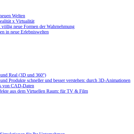
 neuen Welten
lität x Virtualität
net völlig neue Formen der Wahrnehmung
hen in neue Erlebniswelten
 und Real (3D und 360°)
 und Produkte schneller und besser verstehen: durch 3D-Animationen
is von CAD-Daten
ekte aus dem Virtuellen Raum: für TV & Film