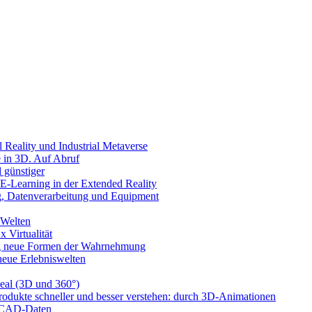
l Reality und Industrial Metaverse
e in 3D. Auf Abruf
 günstiger
-Learning in der Extended Reality
g, Datenverarbeitung und Equipment
 Welten
x Virtualität
llig neue Formen der Wahrnehmung
 neue Erlebniswelten
eal (3D und 360°)
rodukte schneller und besser verstehen: durch 3D-Animationen
n CAD-Daten