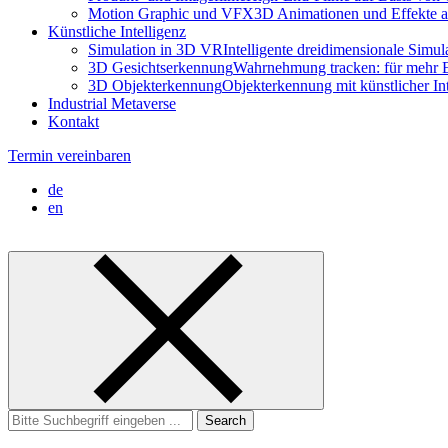
Motion Graphic und VFX
3D Animationen und Effekte a
Künstliche Intelligenz
Simulation in 3D VR
Intelligente dreidimensionale Simu
3D Gesichtserkennung
Wahrnehmung tracken: für mehr E
3D Objekterkennung
Objekterkennung mit künstlicher I
Industrial Metaverse
Kontakt
Termin vereinbaren
de
en
Search
for: