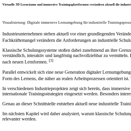
Virtuelle 3D Lernräume und immersive Trainingsplattformen verändern aktuell die industri
Visualisierung: Digitale immersive Lernumgebung für industrielle Trainingspro
Industrieunternehmen stehen aktuell vor einer grundlegenden Verän
Fachkräftemangel verändern die Anforderungen an industrielle Schulun
Klassische Schulungssysteme stoßen dabei zunehmend an ihre Grenze
verständlich, interaktiv und langfristig nachvollziehbar zu vermittel
[3]
nach neuen Lernformen.
Parallel entwickelt sich eine neue Generation digitaler Lernumgebun
Form des Lernens, die näher an realen Arbeitsprozessen orientiert is
In verschiedenen Industrieprojekten zeigt sich bereits, dass immers
internationale Trainingsstrategien eingesetzt werden. Besonders inter
Genau an dieser Schnittstelle entstehen aktuell neue industrielle Tr
Im nächsten Kapitel wird daher analysiert, warum klassische Schul
relevanter werden.