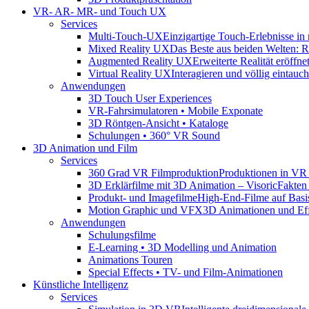
VR- AR- MR- und Touch UX
Services
Multi-Touch-UX
Einzigartige Touch-Erlebnisse in
Mixed Reality UX
Das Beste aus beiden Welten: Rea
Augmented Reality UX
Erweiterte Realität eröff
Virtual Reality UX
Interagieren und völlig eintauc
Anwendungen
3D Touch User Experiences
VR-Fahrsimulatoren • Mobile Exponate
3D Röntgen-Ansicht • Kataloge
Schulungen • 360° VR Sound
3D Animation und Film
Services
360 Grad VR Filmproduktion
Produktionen in VR
3D Erklärfilme mit 3D Animation – Visoric
Fakten
Produkt- und Imagefilme
High-End-Filme auf Bas
Motion Graphic und VFX
3D Animationen und Eff
Anwendungen
Schulungsfilme
E-Learning • 3D Modelling und Animation
Animations Touren
Special Effects • TV- und Film-Animationen
Künstliche Intelligenz
Services