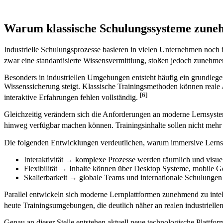
Warum klassische Schulungssysteme zune
Industrielle Schulungsprozesse basieren in vielen Unternehmen noch
zwar eine standardisierte Wissensvermittlung, stoßen jedoch zunehme
Besonders in industriellen Umgebungen entsteht häufig ein grundle
Wissenssicherung steigt. Klassische Trainingsmethoden können reale 
[6]
interaktive Erfahrungen fehlen vollständig.
Gleichzeitig verändern sich die Anforderungen an moderne Lernsyste
hinweg verfügbar machen können. Trainingsinhalte sollen nicht mehr 
Die folgenden Entwicklungen verdeutlichen, warum immersive Lern
Interaktivität → komplexe Prozesse werden räumlich und visuel
Flexibilität → Inhalte können über Desktop Systeme, mobile 
Skalierbarkeit → globale Teams und internationale Schulungen 
Parallel entwickeln sich moderne Lernplattformen zunehmend zu intell
heute Trainingsumgebungen, die deutlich näher an realen industrielle
Genau an dieser Stelle entstehen aktuell neue technologische Plattf