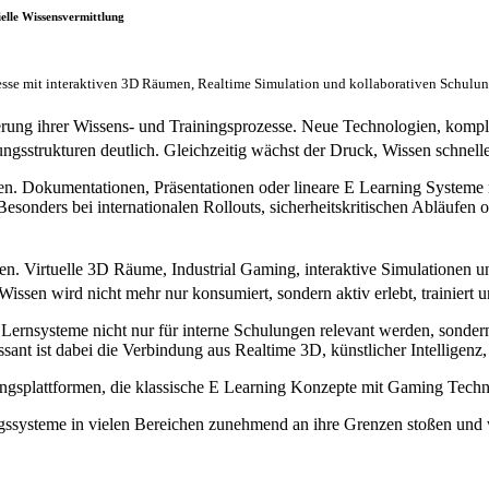
elle Wissensvermittlung
zesse mit interaktiven 3D Räumen, Realtime Simulation und kollaborativen Schul
derung ihrer Wissens- und Trainingsprozesse. Neue Technologien, kom
gsstrukturen deutlich. Gleichzeitig wächst der Druck, Wissen schneller
n. Dokumentationen, Präsentationen oder lineare E Learning Systeme 
n. Besonders bei internationalen Rollouts, sicherheitskritischen Abläu
gen. Virtuelle 3D Räume, Industrial Gaming, interaktive Simulationen
t. Wissen wird nicht mehr nur konsumiert, sondern aktiv erlebt, trainie
ive Lernsysteme nicht nur für interne Schulungen relevant werden, son
essant ist dabei die Verbindung aus Realtime 3D, künstlicher Intelligenz
ainingsplattformen, die klassische E Learning Konzepte mit Gaming Techn
ungssysteme in vielen Bereichen zunehmend an ihre Grenzen stoßen un