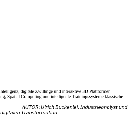
elligenz, digitale Zwillinge und interaktive 3D Plattformen
ing, Spatial Computing und intelligente Trainingssysteme klassische
.
𝘳𝘪𝘦𝘢𝘯𝘢𝘭𝘺𝘴𝘵 𝘶𝘯𝘥
𝘪𝘨𝘪𝘵𝘢𝘭𝘦𝘯 𝘛𝘳𝘢𝘯𝘴𝘧𝘰𝘳𝘮𝘢𝘵𝘪𝘰𝘯.