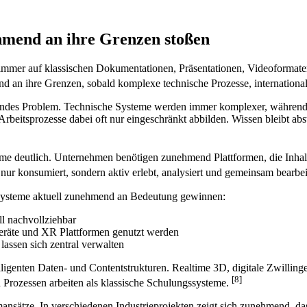
hmend an ihre Grenzen stoßen
 immer auf klassischen Dokumentationen, Präsentationen, Videoformat
nd an ihre Grenzen, sobald komplexe technische Prozesse, internationa
gendes Problem. Technische Systeme werden immer komplexer, während 
Arbeitsprozesse dabei oft nur eingeschränkt abbilden. Wissen bleibt 
me deutlich. Unternehmen benötigen zunehmend Plattformen, die Inhal
nur konsumiert, sondern aktiv erlebt, analysiert und gemeinsam bearb
systeme aktuell zunehmend an Bedeutung gewinnen:
l nachvollziehbar
Geräte und XR Plattformen genutzt werden
lassen sich zentral verwalten
igenten Daten- und Contentstrukturen. Realtime 3D, digitale Zwillinge
[8]
n Prozessen arbeiten als klassische Schulungssysteme.
ormansätze. In verschiedenen Industrieprojekten zeigt sich zunehmend