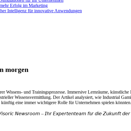
e Simulationen für Ihr Unternehmen
mehr Erfolg im Marketing
cher Intelligenz für innovative Anwendungen
on morgen
er Wissens- und Trainingsprozesse. Immersive Lernräume, künstliche Int
rieller Wissensvermittlung. Der Artikel analysiert, wie Industrial Gam
künftig eine immer wichtigere Rolle für Unternehmen spielen könnten
𝘶𝘤𝘬𝘦𝘯𝘭𝘦𝘪, 𝘐𝘯𝘥𝘶𝘴
𝘪𝘴𝘰𝘳𝘪𝘤 𝘕𝘦𝘸𝘴𝘳𝘰𝘰𝘮 – 𝘐𝘩𝘳 𝘌𝘹𝘱𝘦𝘳𝘵𝘦𝘯𝘵𝘦𝘢𝘮 𝘧ü𝘳 𝘥𝘪𝘦 𝘡𝘶𝘬𝘶𝘯𝘧𝘵 𝘥𝘦𝘳 𝘥