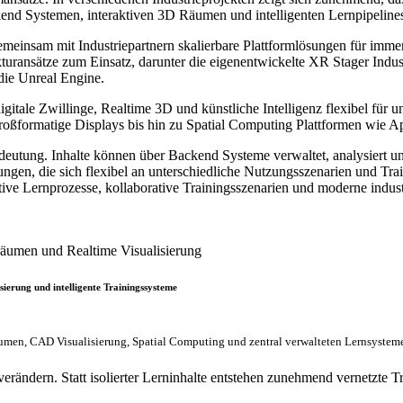
nd Systemen, interaktiven 3D Räumen und intelligenten Lernpipelines
sam mit Industriepartnern skalierbare Plattformlösungen für immers
turansätze zum Einsatz, darunter die eigenentwickelte XR Stager Indus
ie Unreal Engine.
 digitale Zwillinge, Realtime 3D und künstliche Intelligenz flexibel f
roßformatige Displays bis hin zu Spatial Computing Plattformen wie A
deutung. Inhalte können über Backend Systeme verwaltet, analysiert 
ngen, die sich flexibel an unterschiedliche Nutzungsszenarien und Tr
ktive Lernprozesse, kollaborative Trainingsszenarien und moderne indus
ierung und intelligente Trainingssysteme
rnräumen, CAD Visualisierung, Spatial Computing und zentral verwalteten Lernsys
verändern. Statt isolierter Lerninhalte entstehen zunehmend vernetzte Tr