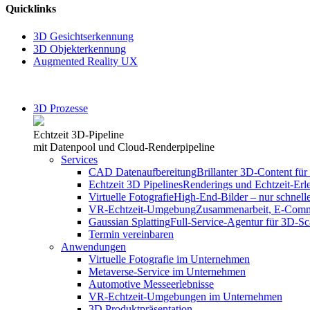
Quicklinks
3D Gesichtserkennung
3D Objekterkennung
Augmented Reality UX
3D Prozesse
Echtzeit 3D-Pipeline
mit Datenpool und Cloud-Renderpipeline
Services
CAD Datenaufbereitung
Brillanter 3D-Content für 
Echtzeit 3D Pipelines
Renderings und Echtzeit-Erl
Virtuelle Fotografie
High-End-Bilder – nur schnelle
VR-Echtzeit-Umgebung
Zusammenarbeit, E-Comme
Gaussian Splatting
Full-Service-Agentur für 3D-S
Termin vereinbaren
Anwendungen
Virtuelle Fotografie im Unternehmen
Metaverse-Service im Unternehmen
Automotive Messeerlebnisse
VR-Echtzeit-Umgebungen im Unternehmen
3D Produktpräsentation