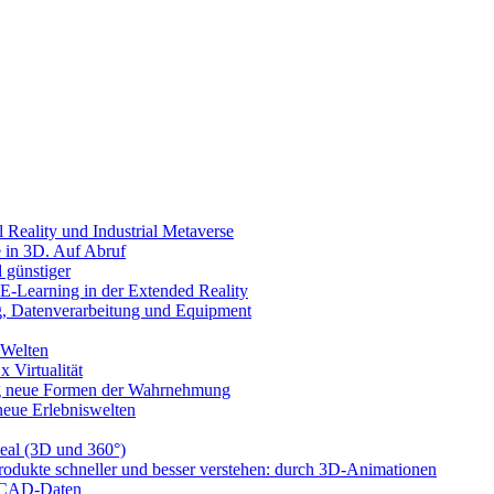
l Reality und Industrial Metaverse
e in 3D. Auf Abruf
 günstiger
-Learning in der Extended Reality
g, Datenverarbeitung und Equipment
 Welten
x Virtualität
llig neue Formen der Wahrnehmung
 neue Erlebniswelten
eal (3D und 360°)
rodukte schneller und besser verstehen: durch 3D-Animationen
n CAD-Daten