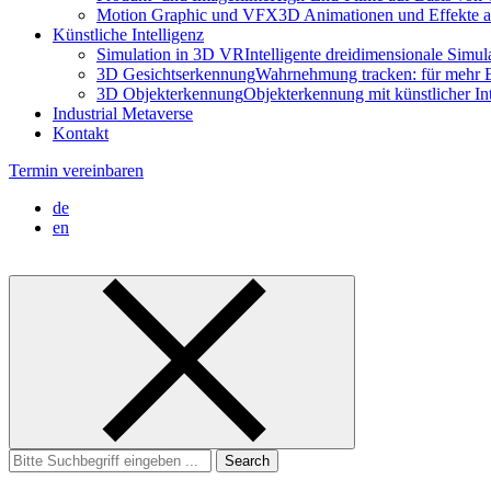
Motion Graphic und VFX
3D Animationen und Effekte a
Künstliche Intelligenz
Simulation in 3D VR
Intelligente dreidimensionale Simu
3D Gesichtserkennung
Wahrnehmung tracken: für mehr E
3D Objekterkennung
Objekterkennung mit künstlicher I
Industrial Metaverse
Kontakt
Termin vereinbaren
de
en
Search
for: