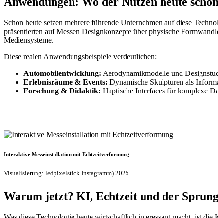
Anwendungen: Wo der Nutzen heute schon
Schon heute setzen mehrere führende Unternehmen auf diese Techno
präsentierten auf Messen Designkonzepte über physische Formwandle
Mediensysteme.
Diese realen Anwendungsbeispiele verdeutlichen:
Automobilentwicklung:
Aerodynamikmodelle und Designstud
Erlebnisräume & Events:
Dynamische Skulpturen als Inform
Forschung & Didaktik:
Haptische Interfaces für komplexe D
Interaktive Messeinstallation mit Echtzeitverformung
Visualisierung: ledpixelstick Instagramm) 2025
Warum jetzt? KI, Echtzeit und der Sprung 
Was diese Technologie heute wirtschaftlich interessant macht, ist di