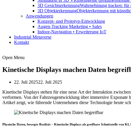
Simulation in 3D VR
Intelligente dreidimensional
3D Gesichtserkennung
Wahrnehmung tracken: für 
3D Objekterkennung
Objekterkennung mit künstli
Anwendungen
Konzept- und Prototyp-Entwicklung
Augen-Tracking Marketing • Sales
Indoor-Navigation • Erweiterung IoT
Industrial Metaverse
Kontakt
Open Menu
Kinetische Displays machen Daten begreif
22. Juli 2025
22. Juli 2025
Kinetische Displays stehen für eine neue Art der Interaktion zwische
verformen. Von der Fahrzeugentwicklung über immersive Exponate bis
Artikel zeigt, wie führende Unternehmen diese Technologie heute scho
Physische Daten, bewegte Realität – Kinetische Displays als greifbare Schnittstelle von KI