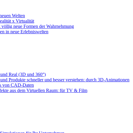
 neuen Welten
lität x Virtualität
net völlig neue Formen der Wahrnehmung
hen in neue Erlebniswelten
 und Real (3D und 360°)
 und Produkte schneller und besser verstehen: durch 3D-Animationen
is von CAD-Daten
ekte aus dem Virtuellen Raum: für TV & Film