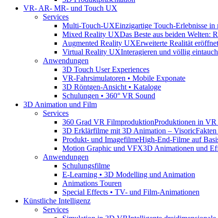
VR- AR- MR- und Touch UX
Services
Multi-Touch-UX
Einzigartige Touch-Erlebnisse in
Mixed Reality UX
Das Beste aus beiden Welten: Rea
Augmented Reality UX
Erweiterte Realität eröff
Virtual Reality UX
Interagieren und völlig eintauc
Anwendungen
3D Touch User Experiences
VR-Fahrsimulatoren • Mobile Exponate
3D Röntgen-Ansicht • Kataloge
Schulungen • 360° VR Sound
3D Animation und Film
Services
360 Grad VR Filmproduktion
Produktionen in VR
3D Erklärfilme mit 3D Animation – Visoric
Fakten
Produkt- und Imagefilme
High-End-Filme auf Bas
Motion Graphic und VFX
3D Animationen und Eff
Anwendungen
Schulungsfilme
E-Learning • 3D Modelling und Animation
Animations Touren
Special Effects • TV- und Film-Animationen
Künstliche Intelligenz
Services