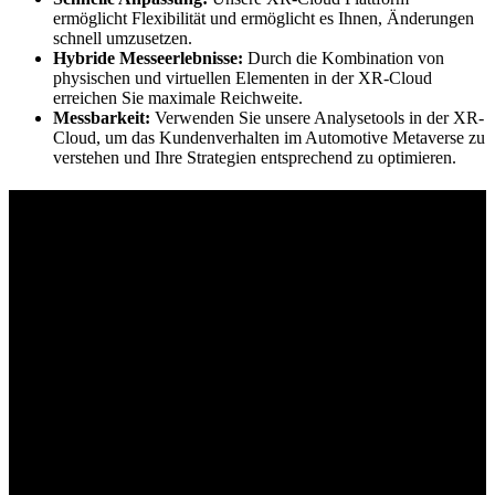
ermöglicht Flexibilität und ermöglicht es Ihnen, Änderungen
schnell umzusetzen.
Hybride Messeerlebnisse:
Durch die Kombination von
physischen und virtuellen Elementen in der XR-Cloud
erreichen Sie maximale Reichweite.
Messbarkeit:
Verwenden Sie unsere Analysetools in der XR-
Cloud, um das Kundenverhalten im Automotive Metaverse zu
verstehen und Ihre Strategien entsprechend zu optimieren.
Visoric XR und Pave Eventtechnik –
Ihr
starkes Duo für perfekte physische und
digitale Messeerlebnisse.
Interaktive 3D-Messeerlebnisse – Physisch und
Digital
Zusammen mit unserem renommierten Partner Pave GmbH, einem
der führenden Messeausstatter in Deutschland, kreieren wir
beeindruckende, interaktive 3D-Messeerlebnisse. Wir kümmern uns
um Konzeption, Hardware, Installation und Betreuung Ihrer
Messeexponate und setzen dabei modernste Technologien wie VR,
AR und MR ein. Durch unsere ganzheitliche Betreuung wird Ihr