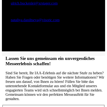
Mail:
ulrich.buckenlei@xrstager.com
Nataliya Daniltseva (Projekt Manager)
Mobil + 49 176 72805705
Mail:
nataliya.daniltseva@visoric.com
Anschrift:
VISORIC GmbH
Bayerstraße 13
D-80335 München
Lassen Sie uns gemeinsam ein unvergessliches
Messeerlebnis schaffen!
Sind Sie bereit, Ihr IAA-Erlebnis auf die nächste Stufe zu heben?
Haben Sie Fragen oder benötigen Sie weitere Informationen? Wir
freuen uns darauf, von Ihnen zu hören! Füllen Sie bitte das
untenstehende Kontaktformular aus und ein Mitglied unseres
engagierten Teams wird sich schnellstmöglich bei Ihnen melden.
Gemeinsam können wir den perfekten Messeauftritt für Sie
gestalten.