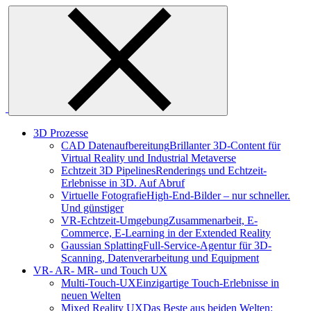
Skip
to
content
3D Prozesse
CAD Datenaufbereitung
Brillanter 3D-Content für
Virtual Reality und Industrial Metaverse
Echtzeit 3D Pipelines
Renderings und Echtzeit-
Erlebnisse in 3D. Auf Abruf
Virtuelle Fotografie
High-End-Bilder – nur schneller.
Und günstiger
VR-Echtzeit-Umgebung
Zusammenarbeit, E-
Commerce, E-Learning in der Extended Reality
Gaussian Splatting
Full-Service-Agentur für 3D-
Scanning, Datenverarbeitung und Equipment
VR- AR- MR- und Touch UX
Multi-Touch-UX
Einzigartige Touch-Erlebnisse in
neuen Welten
Mixed Reality UX
Das Beste aus beiden Welten: