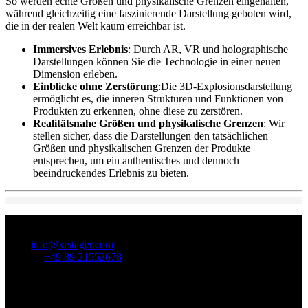
So werden echte Größen und physikalische Grenzen eingehalten,
während gleichzeitig eine faszinierende Darstellung geboten wird,
die in der realen Welt kaum erreichbar ist.
Immersives Erlebnis
: Durch AR, VR und holographische
Darstellungen können Sie die Technologie in einer neuen
Dimension erleben.
Einblicke ohne Zerstörung
:Die 3D-Explosionsdarstellung
ermöglicht es, die inneren Strukturen und Funktionen von
Produkten zu erkennen, ohne diese zu zerstören.
Realitätsnahe Größen und physikalische Grenzen
: Wir
stellen sicher, dass die Darstellungen den tatsächlichen
Größen und physikalischen Grenzen der Produkte
entsprechen, um ein authentisches und dennoch
beeindruckendes Erlebnis zu bieten.
Hier erreichen Sie uns!
Mail:
info@xrstager.com
Telefon:
+49 89 21552678
Ansprechpartner:
Ulrich Buckenlei (Creative Director)
Mobil +49 152 53532871