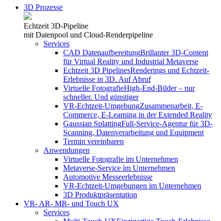
3D Prozesse
Echtzeit 3D-Pipeline
mit Datenpool und Cloud-Renderpipeline
Services
CAD Datenaufbereitung
Brillanter 3D-Content
für Virtual Reality und Industrial Metaverse
Echtzeit 3D Pipelines
Renderings und Echtzeit-
Erlebnisse in 3D. Auf Abruf
Virtuelle Fotografie
High-End-Bilder – nur
schneller. Und günstiger
VR-Echtzeit-Umgebung
Zusammenarbeit, E-
Commerce, E-Learning in der Extended Reality
Gaussian Splatting
Full-Service-Agentur für 3D-
Scanning, Datenverarbeitung und Equipment
Termin vereinbaren
Anwendungen
Virtuelle Fotografie im Unternehmen
Metaverse-Service im Unternehmen
Automotive Messeerlebnisse
VR-Echtzeit-Umgebungen im Unternehmen
3D Produktpräsentation
VR- AR- MR- und Touch UX
Services