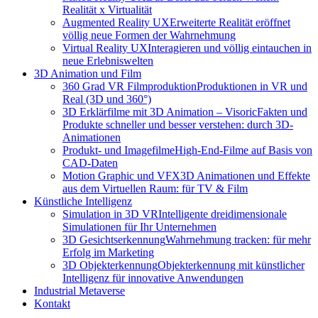
Realität x Virtualität
Augmented Reality UX
Erweiterte Realität eröffnet
völlig neue Formen der Wahrnehmung
Virtual Reality UX
Interagieren und völlig eintauchen in
neue Erlebniswelten
3D Animation und Film
360 Grad VR Filmproduktion
Produktionen in VR und
Real (3D und 360°)
3D Erklärfilme mit 3D Animation – Visoric
Fakten und
Produkte schneller und besser verstehen: durch 3D-
Animationen
Produkt- und Imagefilme
High-End-Filme auf Basis von
CAD-Daten
Motion Graphic und VFX
3D Animationen und Effekte
aus dem Virtuellen Raum: für TV & Film
Künstliche Intelligenz
Simulation in 3D VR
Intelligente dreidimensionale
Simulationen für Ihr Unternehmen
3D Gesichtserkennung
Wahrnehmung tracken: für mehr
Erfolg im Marketing
3D Objekterkennung
Objekterkennung mit künstlicher
Intelligenz für innovative Anwendungen
Industrial Metaverse
Kontakt