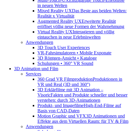
Multi-Touch-UX
Einzigartige Touch-Erlebnisse
in neuen Welten
Mixed Reality UX
Das Beste aus beiden Welten:
Realität x Virtualität
Augmented Reality UX
Erweiterte Realität
eröffnet völlig neue Formen der Wahrnehmung
Virtual Reality UX
Interagieren und völlig
eintauchen in neue Erlebniswelten
Anwendungen
3D Touch User Experiences
VR-Fahrsimulatoren • Mobile Exponate
3D Röntgen-Ansicht • Kataloge
Schulungen • 360° VR Sound
3D Animation und Film
Services
360 Grad VR Filmproduktion
Produktionen in
VR und Real (3D und 360°)
3D Erklärfilme mit 3D Animation –
Visoric
Fakten und Produkte schneller und besser
verstehen: durch 3D-Animationen
Produkt- und Imagefilme
High-End-Filme auf
Basis von CAD-Daten
Motion Graphic und VFX
3D Animationen und
Effekte aus dem Virtuellen Raum: für TV & Film
Anwendungen