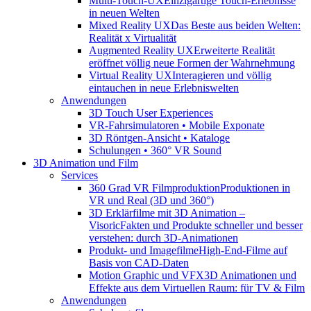
Multi-Touch-UX
Einzigartige Touch-Erlebnisse
in neuen Welten
Mixed Reality UX
Das Beste aus beiden Welten:
Realität x Virtualität
Augmented Reality UX
Erweiterte Realität
eröffnet völlig neue Formen der Wahrnehmung
Virtual Reality UX
Interagieren und völlig
eintauchen in neue Erlebniswelten
Anwendungen
3D Touch User Experiences
VR-Fahrsimulatoren • Mobile Exponate
3D Röntgen-Ansicht • Kataloge
Schulungen • 360° VR Sound
3D Animation und Film
Services
360 Grad VR Filmproduktion
Produktionen in
VR und Real (3D und 360°)
3D Erklärfilme mit 3D Animation –
Visoric
Fakten und Produkte schneller und besser
verstehen: durch 3D-Animationen
Produkt- und Imagefilme
High-End-Filme auf
Basis von CAD-Daten
Motion Graphic und VFX
3D Animationen und
Effekte aus dem Virtuellen Raum: für TV & Film
Anwendungen