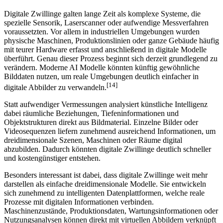
Digitale Zwillinge galten lange Zeit als komplexe Systeme, die
spezielle Sensorik, Laserscanner oder aufwendige Messverfahren
voraussetzten. Vor allem in industriellen Umgebungen wurden
physische Maschinen, Produktionslinien oder ganze Gebäude häufig
mit teurer Hardware erfasst und anschließend in digitale Modelle
überführt. Genau dieser Prozess beginnt sich derzeit grundlegend zu
verändern. Moderne AI Modelle könnten künftig gewöhnliche
Bilddaten nutzen, um reale Umgebungen deutlich einfacher in
[14]
digitale Abbilder zu verwandeln.
Statt aufwendiger Vermessungen analysiert künstliche Intelligenz
dabei räumliche Beziehungen, Tiefeninformationen und
Objektstrukturen direkt aus Bildmaterial. Einzelne Bilder oder
Videosequenzen liefern zunehmend ausreichend Informationen, um
dreidimensionale Szenen, Maschinen oder Räume digital
abzubilden. Dadurch könnten digitale Zwillinge deutlich schneller
und kostengünstiger entstehen.
Besonders interessant ist dabei, dass digitale Zwillinge weit mehr
darstellen als einfache dreidimensionale Modelle. Sie entwickeln
sich zunehmend zu intelligenten Datenplattformen, welche reale
Prozesse mit digitalen Informationen verbinden.
Maschinenzustände, Produktionsdaten, Wartungsinformationen oder
Nutzungsanalysen können direkt mit virtuellen Abbildern verknüpft