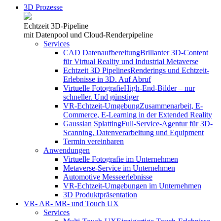
3D Prozesse
Echtzeit 3D-Pipeline
mit Datenpool und Cloud-Renderpipeline
Services
CAD Datenaufbereitung
Brillanter 3D-Content
für Virtual Reality und Industrial Metaverse
Echtzeit 3D Pipelines
Renderings und Echtzeit-
Erlebnisse in 3D. Auf Abruf
Virtuelle Fotografie
High-End-Bilder – nur
schneller. Und günstiger
VR-Echtzeit-Umgebung
Zusammenarbeit, E-
Commerce, E-Learning in der Extended Reality
Gaussian Splatting
Full-Service-Agentur für 3D-
Scanning, Datenverarbeitung und Equipment
Termin vereinbaren
Anwendungen
Virtuelle Fotografie im Unternehmen
Metaverse-Service im Unternehmen
Automotive Messeerlebnisse
VR-Echtzeit-Umgebungen im Unternehmen
3D Produktpräsentation
VR- AR- MR- und Touch UX
Services