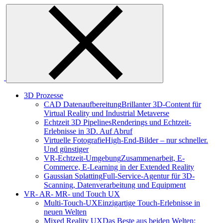
Skip
to
content
3D Prozesse
CAD Datenaufbereitung
Brillanter 3D-Content für
Virtual Reality und Industrial Metaverse
Echtzeit 3D Pipelines
Renderings und Echtzeit-
Erlebnisse in 3D. Auf Abruf
Virtuelle Fotografie
High-End-Bilder – nur schneller.
Und günstiger
VR-Echtzeit-Umgebung
Zusammenarbeit, E-
Commerce, E-Learning in der Extended Reality
Gaussian Splatting
Full-Service-Agentur für 3D-
Scanning, Datenverarbeitung und Equipment
VR- AR- MR- und Touch UX
Multi-Touch-UX
Einzigartige Touch-Erlebnisse in
neuen Welten
Mixed Reality UX
Das Beste aus beiden Welten: