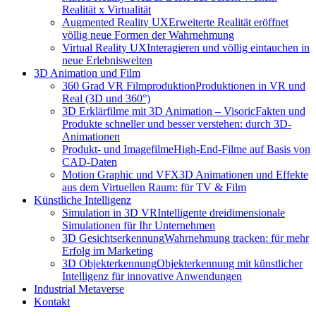
Realität x Virtualität
Augmented Reality UX
Erweiterte Realität eröffnet
völlig neue Formen der Wahrnehmung
Virtual Reality UX
Interagieren und völlig eintauchen in
neue Erlebniswelten
3D Animation und Film
360 Grad VR Filmproduktion
Produktionen in VR und
Real (3D und 360°)
3D Erklärfilme mit 3D Animation – Visoric
Fakten und
Produkte schneller und besser verstehen: durch 3D-
Animationen
Produkt- und Imagefilme
High-End-Filme auf Basis von
CAD-Daten
Motion Graphic und VFX
3D Animationen und Effekte
aus dem Virtuellen Raum: für TV & Film
Künstliche Intelligenz
Simulation in 3D VR
Intelligente dreidimensionale
Simulationen für Ihr Unternehmen
3D Gesichtserkennung
Wahrnehmung tracken: für mehr
Erfolg im Marketing
3D Objekterkennung
Objekterkennung mit künstlicher
Intelligenz für innovative Anwendungen
Industrial Metaverse
Kontakt