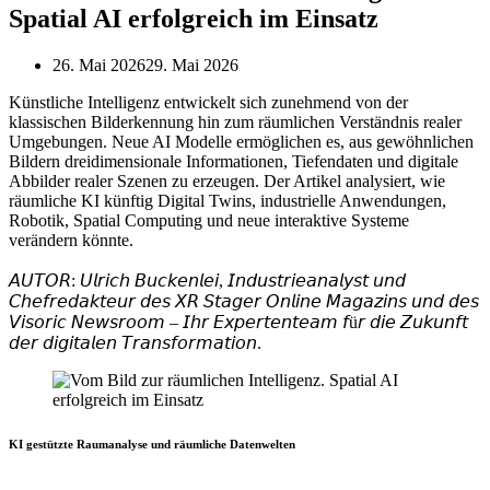
Spatial AI erfolgreich im Einsatz
26. Mai 2026
29. Mai 2026
Künstliche Intelligenz entwickelt sich zunehmend von der
klassischen Bilderkennung hin zum räumlichen Verständnis realer
Umgebungen. Neue AI Modelle ermöglichen es, aus gewöhnlichen
Bildern dreidimensionale Informationen, Tiefendaten und digitale
Abbilder realer Szenen zu erzeugen. Der Artikel analysiert, wie
räumliche KI künftig Digital Twins, industrielle Anwendungen,
Robotik, Spatial Computing und neue interaktive Systeme
verändern könnte.
𝘈𝘜𝘛𝘖𝘙: 𝘜𝘭𝘳𝘪𝘤𝘩 𝘉𝘶𝘤𝘬𝘦𝘯𝘭𝘦𝘪, 𝘐𝘯𝘥𝘶𝘴𝘵𝘳𝘪𝘦𝘢𝘯𝘢𝘭𝘺𝘴𝘵 𝘶𝘯𝘥
𝘊𝘩𝘦𝘧𝘳𝘦𝘥𝘢𝘬𝘵𝘦𝘶𝘳 𝘥𝘦𝘴 𝘟𝘙 𝘚𝘵𝘢𝘨𝘦𝘳 𝘖𝘯𝘭𝘪𝘯𝘦 𝘔𝘢𝘨𝘢𝘻𝘪𝘯𝘴 𝘶𝘯𝘥 𝘥𝘦𝘴
𝘝𝘪𝘴𝘰𝘳𝘪𝘤 𝘕𝘦𝘸𝘴𝘳𝘰𝘰𝘮 – 𝘐𝘩𝘳 𝘌𝘹𝘱𝘦𝘳𝘵𝘦𝘯𝘵𝘦𝘢𝘮 𝘧ü𝘳 𝘥𝘪𝘦 𝘡𝘶𝘬𝘶𝘯𝘧𝘵
𝘥𝘦𝘳 𝘥𝘪𝘨𝘪𝘵𝘢𝘭𝘦𝘯 𝘛𝘳𝘢𝘯𝘴𝘧𝘰𝘳𝘮𝘢𝘵𝘪𝘰𝘯.
KI gestützte Raumanalyse und räumliche Datenwelten